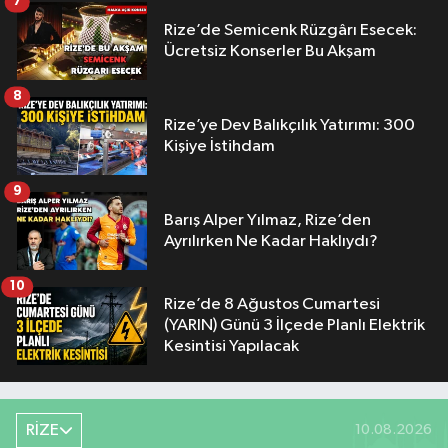
7
Rize’de Semicenk Rüzgârı Esecek:
Ücretsiz Konserler Bu Akşam
8
Rize’ye Dev Balıkçılık Yatırımı: 300
Kişiye İstihdam
9
Barış Alper Yılmaz, Rize’den
Ayrılırken Ne Kadar Haklıydı?
10
Rize’de 8 Ağustos Cumartesi
(YARIN) Günü 3 İlçede Planlı Elektrik
Kesintisi Yapılacak
RİZE
10.08.2026