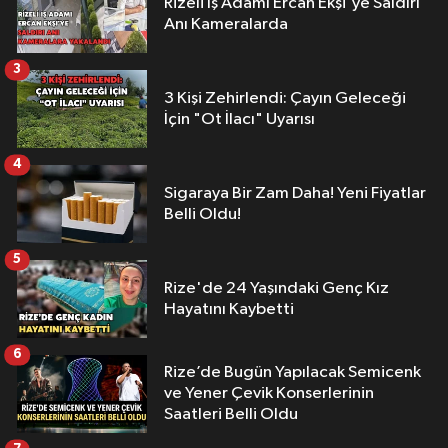
Rizeli İş Adamı Ercan Ekşi'ye Saldırı
Anı Kameralarda
3
3 Kişi Zehirlendi: Çayın Geleceği
İçin "Ot İlacı" Uyarısı
4
Sigaraya Bir Zam Daha! Yeni Fiyatlar
Belli Oldu!
5
Rize'de 24 Yaşındaki Genç Kız
Hayatını Kaybetti
6
Rize’de Bugün Yapılacak Semicenk
ve Yener Çevik Konserlerinin
Saatleri Belli Oldu