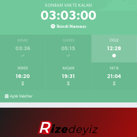
SONRAKI VAKTE KALAN
03:02:59
İkindi Namazı
İMSAK
GÜNEŞ
ÖĞLE
03:36
05:15
12:28
İKINDI
AKŞAM
YATSI
16:20
19:31
21:04
Aylık Vakitler