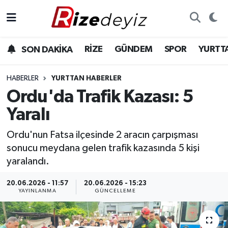
Spor
Rize Nöbetçi Eczaneler
RİZE
GÜNDEM
SPOR
YURTT
SON DAKİKA
Gündem
Rize Hava Durumu
HABERLER
YURTTAN HABERLER
Yurttan Haberler
Rize Namaz Vakitleri
Ordu'da Trafik Kazası: 5
Yaralı
Ekonomi
Rize Trafik Yoğunluk Haritası
Ordu'nun Fatsa ilçesinde 2 aracın çarpışması
Teknoloji
Süper Lig Puan Durumu ve Fikstür
sonucu meydana gelen trafik kazasında 5 kişi
yaralandı.
Sağlık
Tüm Manşetler
20.06.2026 - 11:57
20.06.2026 - 15:23
YAYINLANMA
GÜNCELLEME
Son Dakika Haberleri
Haber Arşivi