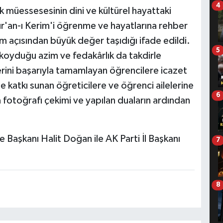
4
 müessesesinin dini ve kültürel hayattaki
r'an-ı Kerim'i öğrenme ve hayatlarına rehber
 açısından büyük değer taşıdığı ifade edildi.
5
koyduğu azim ve fedakârlık da takdirle
erini başarıyla tamamlayan öğrencilere icazet
e katkı sunan öğreticilere ve öğrenci ailelerine
6
a fotoğrafı çekimi ve yapılan duaların ardından
aşkanı Halit Doğan ile AK Parti İl Başkanı
7
8