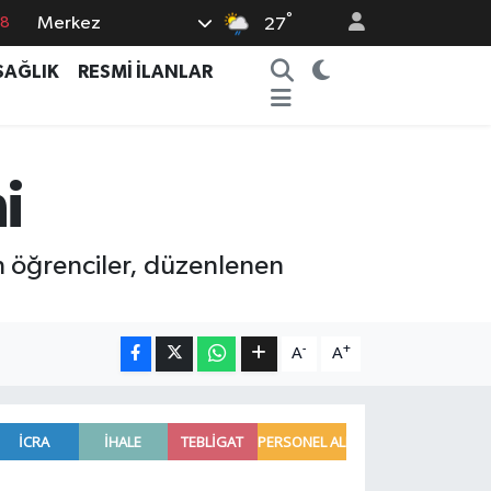
°
Merkez
18
27
18
SAĞLIK
RESMİ İLANLAR
32
38
03
i
14
n öğrenciler, düzenlenen
-
+
A
A