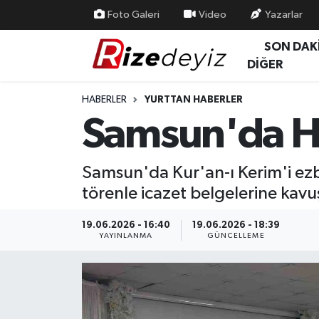
Foto Galeri
Video
Yazarlar
SON DAK
Spor
Rize Nöbetçi Eczaneler
DİĞER
Gündem
Rize Hava Durumu
HABERLER
YURTTAN HABERLER
Samsun'da Haf
Yurttan Haberler
Rize Trafik Yoğunluk Haritası
Ekonomi
Süper Lig Puan Durumu ve Fikstür
Samsun'da Kur'an-ı Kerim'i ezb
törenle icazet belgelerine kavu
Teknoloji
Tüm Manşetler
19.06.2026 - 16:40
19.06.2026 - 18:39
Sağlık
Son Dakika Haberleri
YAYINLANMA
GÜNCELLEME
Haber Arşivi