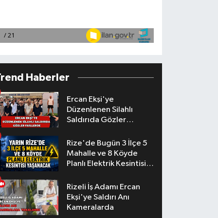
Trend Haberler
Ercan Ekşi'ye
Düzenlenen Silahlı
Saldırıda Gözler
Faillerde
Rize'de Bugün 3 İlçe 5
Mahalle ve 8 Köyde
Planlı Elektrik Kesintisi
Yaşanacak
Rizeli İş Adamı Ercan
Ekşi'ye Saldırı Anı
Kameralarda