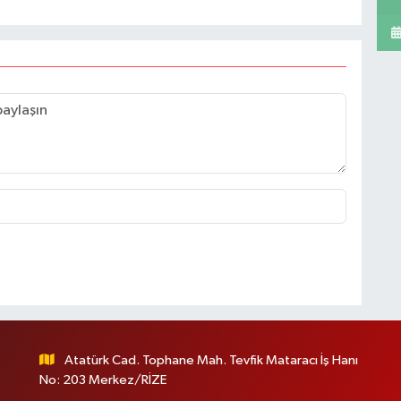
Atatürk Cad. Tophane Mah. Tevfik Mataracı İş Hanı
No: 203 Merkez/RİZE