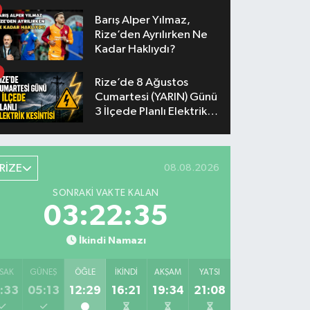
Yaşanacak
Barış Alper Yılmaz,
Rize’den Ayrılırken Ne
Kadar Haklıydı?
Rize’de 8 Ağustos
Cumartesi (YARIN) Günü
3 İlçede Planlı Elektrik
Kesintisi Yapılacak
RİZE
08.08.2026
SONRAKI VAKTE KALAN
03:22:35
İkindi Namazı
SAK
GÜNEŞ
ÖĞLE
İKINDI
AKŞAM
YATSI
:33
05:13
12:29
16:21
19:34
21:08