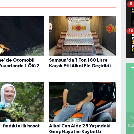
9
10
e'de Otomobil
Samsun'da 1 Ton 160 Litre
uvarlandı: 1 Ölü 2
Kaçak Etil Alkol Ele Geçirildi
İM
03
n' fındıkta ilk hasat
Alkol Can Aldı: 25 Yaşındaki
Genç Hayatını Kaybetti