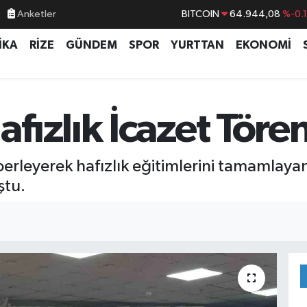
Anketler
BITCOIN
64.944,08
%-0.
DOLAR
47,7436
%0.
İKA
RİZE
GÜNDEM
SPOR
YURTTAN
EKONOMİ
EURO
55,2510
%0.
STERLİN
64,4811
%0.
GRAM ALTIN
6660.55
%0.
ızlık İcazet Tören
BİST100
13.779
%-
erleyerek hafızlık eğitimlerini tamamlaya
ştu.