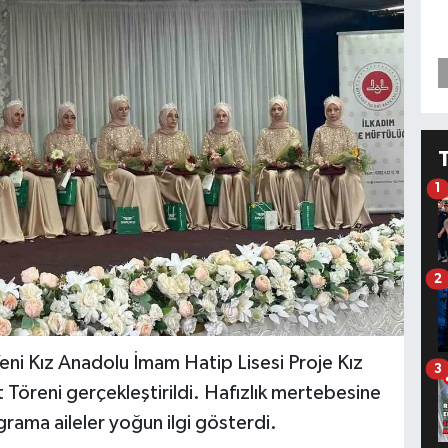
1
2
ni Kız Anadolu İmam Hatip Lisesi Proje Kız
3
t Töreni gerçekleştirildi. Hafızlık mertebesine
rama aileler yoğun ilgi gösterdi.