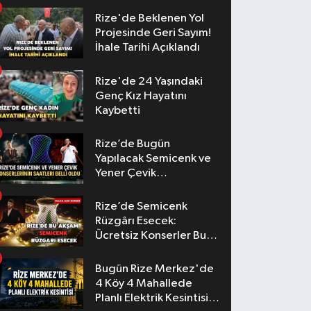
Rize'de Beklenen Yol
Projesinde Geri Sayım!
İhale Tarihi Açıklandı
Rize'de 24 Yaşındaki
Genç Kız Hayatını
Kaybetti
Rize’de Bugün
Yapılacak Semicenk ve
Yener Çevik
Konserlerinin Saatleri
Belli Oldu
Rize’de Semicenk
Rüzgârı Esecek:
Ücretsiz Konserler Bu
Akşam
Bugün Rize Merkez'de
4 Köy 4 Mahallede
Planlı Elektrik Kesintisi