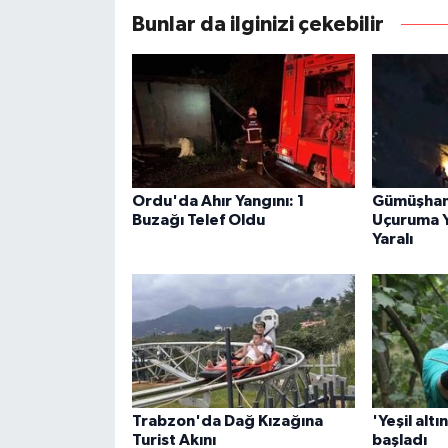
Bunlar da ilginizi çekebilir
Ordu'da Ahır Yangını: 1
Gümüşhan
Buzağı Telef Oldu
Uçuruma Y
Yaralı
Trabzon'da Dağ Kızağına
'Yeşil altı
Turist Akını
başladı