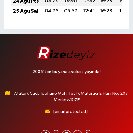
24 Ağu Pts
04:24
05:51
12:42
16:23
19:23
25 Ağu Sal
04:26
05:52
12:41
16:23
19:21
2005'ten bu yana aralıksız yayında!
Atatürk Cad. Tophane Mah. Tevfik Mataracı İş Hanı No: 203
Merkez/RİZE
[email protected]