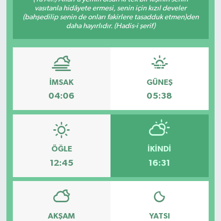
vasıtanla hidâyete ermesi, senin için kızıl develer
(bahşedilip senin de onları fakirlere tasadduk etmen)den
daha hayırlıdır. (Hadis-i şerif)
İMSAK
GÜNEŞ
04:06
05:38
ÖĞLE
İKINDI
12:45
16:31
AKŞAM
YATSI