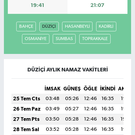
19:41
21:07
BAHÇE
DÜZİÇİ
HASANBEYLİ
KADİRLİ
OSMANİYE
SUMBAS
TOPRAKKALE
DÜZİÇİ AYLIK NAMAZ VAKITLERI
İMSAK
GÜNEŞ
ÖĞLE
İKINDI
AKŞA
25 Tem Cts
03:48
05:26
12:46
16:35
19:56
26 Tem Paz
03:49
05:27
12:46
16:35
19:55
27 Tem Pts
03:50
05:28
12:46
16:35
19:54
28 Tem Sal
03:52
05:28
12:46
16:35
19:53