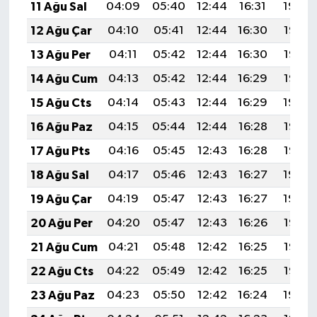
11 Ağu Sal
04:09
05:40
12:44
16:31
19:39
12 Ağu Çar
04:10
05:41
12:44
16:30
19:38
13 Ağu Per
04:11
05:42
12:44
16:30
19:37
14 Ağu Cum
04:13
05:42
12:44
16:29
19:35
15 Ağu Cts
04:14
05:43
12:44
16:29
19:34
16 Ağu Paz
04:15
05:44
12:44
16:28
19:33
17 Ağu Pts
04:16
05:45
12:43
16:28
19:32
18 Ağu Sal
04:17
05:46
12:43
16:27
19:30
19 Ağu Çar
04:19
05:47
12:43
16:27
19:29
20 Ağu Per
04:20
05:47
12:43
16:26
19:28
21 Ağu Cum
04:21
05:48
12:42
16:25
19:27
22 Ağu Cts
04:22
05:49
12:42
16:25
19:25
23 Ağu Paz
04:23
05:50
12:42
16:24
19:24