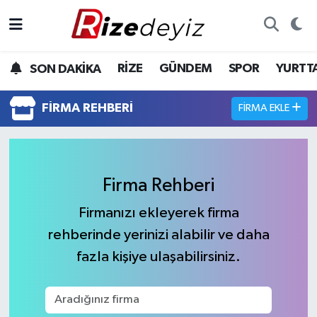
Spor
Rize Nöbetçi Eczaneler
RİZE
GÜNDEM
SPOR
YURTT
SON DAKİKA
Gündem
Rize Hava Durumu
FIRMA REHBERI
FIRMA EKLE
Yurttan Haberler
Rize Trafik Yoğunluk Haritası
Ekonomi
Süper Lig Puan Durumu ve Fikstür
Firma Rehberi
Teknoloji
Tüm Manşetler
Firmanızı ekleyerek firma
rehberinde yerinizi alabilir ve daha
Sağlık
Son Dakika Haberleri
fazla kişiye ulaşabilirsiniz.
Haber Arşivi