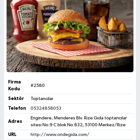
Firma
#2580
Kodu
Sektör
Toptancılar
Telefon
05324858053
Engindere, Menderes Blv. Rize Gıda toptancılar
Adres
sitesi No:9 C blok No:632, 53100 Merkez/Rize
URL
http://www.ondegida.com/