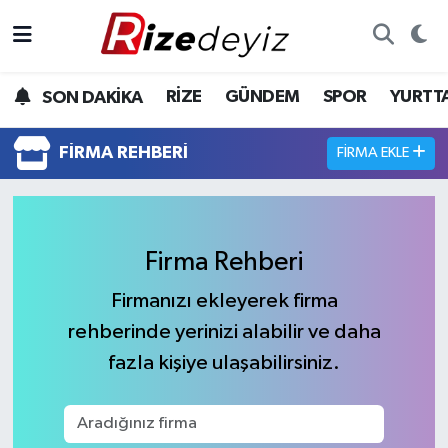
Spor
Rize Nöbetçi Eczaneler
RİZE
GÜNDEM
SPOR
YURTT
SON DAKİKA
Gündem
Rize Hava Durumu
FIRMA REHBERI
FIRMA EKLE
Yurttan Haberler
Rize Namaz Vakitleri
Ekonomi
Rize Trafik Yoğunluk Haritası
Firma Rehberi
Teknoloji
Süper Lig Puan Durumu ve Fikstür
Firmanızı ekleyerek firma
rehberinde yerinizi alabilir ve daha
Sağlık
Tüm Manşetler
fazla kişiye ulaşabilirsiniz.
Son Dakika Haberleri
Haber Arşivi