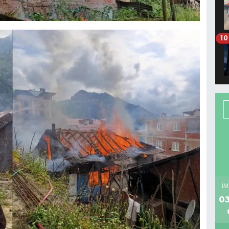
10
İM
03