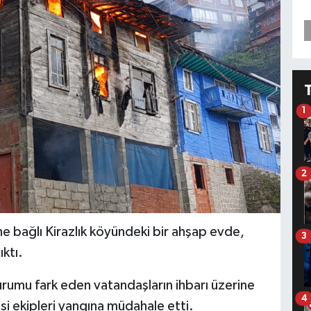
1
2
ne bağlı Kirazlık köyündeki bir ahşap evde,
3
ktı.
Durumu fark eden vatandaşların ihbarı üzerine
4
si ekipleri yangına müdahale etti.