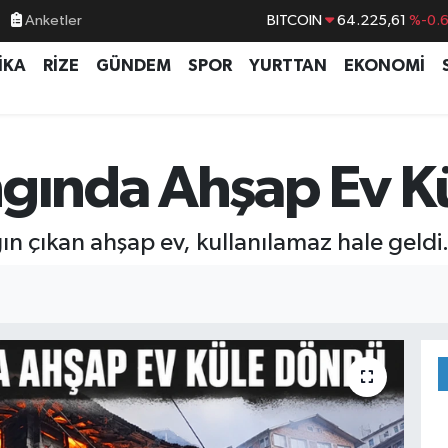
Anketler
DOLAR
47,7143
%0.
EURO
55,0317
%-0.
İKA
RİZE
GÜNDEM
SPOR
YURTTAN
EKONOMİ
STERLİN
64,2463
%0.
GRAM ALTIN
6510.40
%0.4
BİST100
13.799
%7
ngında Ahşap Ev 
ın çıkan ahşap ev, kullanılamaz hale geldi