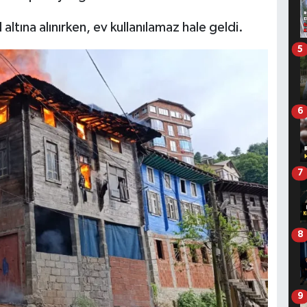
altına alınırken, ev kullanılamaz hale geldi.
5
6
7
8
9