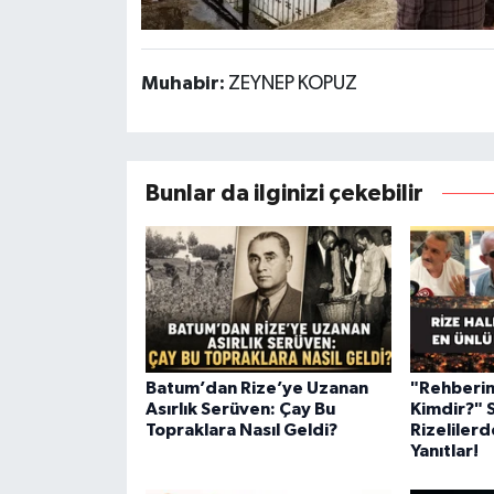
Muhabir:
ZEYNEP KOPUZ
Bunlar da ilginizi çekebilir
Batum’dan Rize’ye Uzanan
"Rehberin
Asırlık Serüven: Çay Bu
Kimdir?" 
Topraklara Nasıl Geldi?
Rizelilerd
Yanıtlar!