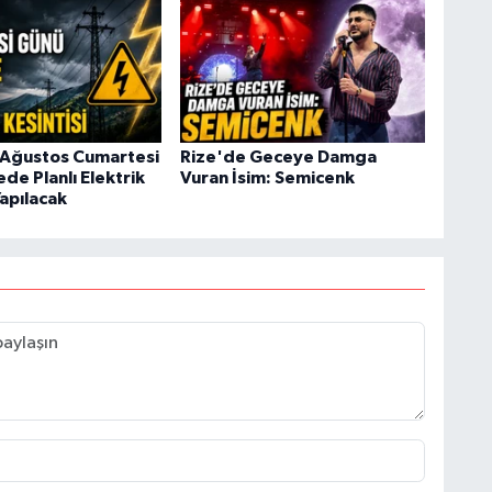
 Ağustos Cumartesi
Rize'de Geceye Damga
ede Planlı Elektrik
Vuran İsim: Semicenk
Yapılacak