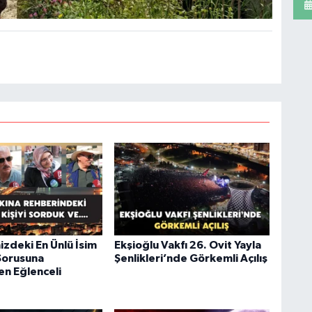
izdeki En Ünlü İsim
Ekşioğlu Vakfı 26. Ovit Yayla
Sorusuna
Şenlikleri’nde Görkemli Açılış
en Eğlenceli