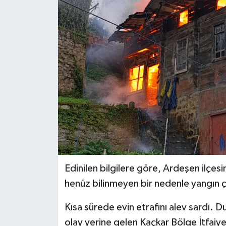
Edinilen bilgilere göre, Ardeşen ilçesi
henüz bilinmeyen bir nedenle yangın çı
Kısa sürede evin etrafını alev sardı. 
olay yerine gelen Kaçkar Bölge İtfaiye