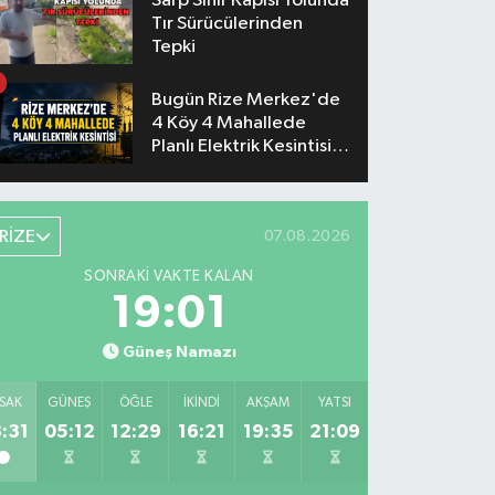
Sarp Sınır Kapısı Yolunda
Tır Sürücülerinden
Tepki
Bugün Rize Merkez'de
4 Köy 4 Mahallede
Planlı Elektrik Kesintisi
Yaşanacak
RİZE
07.08.2026
SONRAKI VAKTE KALAN
19:00
Güneş Namazı
SAK
GÜNEŞ
ÖĞLE
İKINDI
AKŞAM
YATSI
:31
05:12
12:29
16:21
19:35
21:09