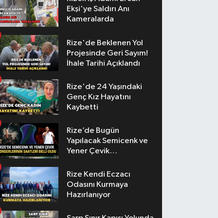
Ekşi'ye Saldırı Anı
Kameralarda
Rize'de Beklenen Yol
Projesinde Geri Sayım!
İhale Tarihi Açıklandı
Rize'de 24 Yaşındaki
Genç Kız Hayatını
Kaybetti
Rize’de Bugün
Yapılacak Semicenk ve
Yener Çevik
Konserlerinin Saatleri
Belli Oldu
Rize Kendi Eczacı
Odasını Kurmaya
Hazırlanıyor