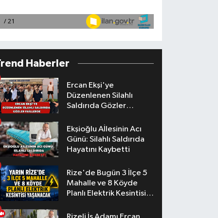
Trend Haberler
Ercan Ekşi'ye
Düzenlenen Silahlı
Saldırıda Gözler
Faillerde
Ekşioğlu Aİlesinin Acı
Günü: Silahlı Saldırıda
Hayatını Kaybetti
Rize'de Bugün 3 İlçe 5
Mahalle ve 8 Köyde
Planlı Elektrik Kesintisi
Yaşanacak
Rizeli İş Adamı Ercan