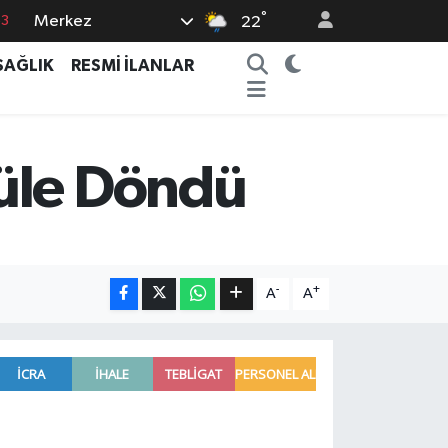
°
Merkez
22
16
02
SAĞLIK
RESMİ İLANLAR
07
5
0
Küle Döndü
.
-
+
A
A