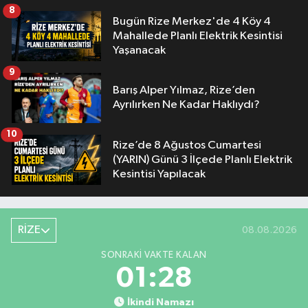
8
Bugün Rize Merkez'de 4 Köy 4
Mahallede Planlı Elektrik Kesintisi
Yaşanacak
9
Barış Alper Yılmaz, Rize’den
Ayrılırken Ne Kadar Haklıydı?
10
Rize’de 8 Ağustos Cumartesi
(YARIN) Günü 3 İlçede Planlı Elektrik
Kesintisi Yapılacak
RİZE
08.08.2026
SONRAKI VAKTE KALAN
01:27
İkindi Namazı