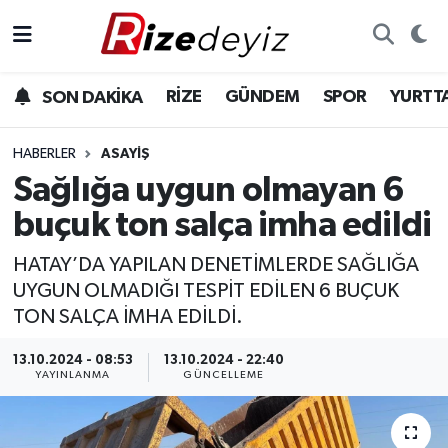
Spor
Rize Nöbetçi Eczaneler
RİZE
GÜNDEM
SPOR
YURTT
SON DAKİKA
Gündem
Rize Hava Durumu
HABERLER
ASAYIŞ
Yurttan Haberler
Rize Trafik Yoğunluk Haritası
Sağlığa uygun olmayan 6
buçuk ton salça imha edildi
Ekonomi
Süper Lig Puan Durumu ve Fikstür
HATAY’DA YAPILAN DENETİMLERDE SAĞLIĞA
Teknoloji
Tüm Manşetler
UYGUN OLMADIĞI TESPİT EDİLEN 6 BUÇUK
TON SALÇA İMHA EDİLDİ.
Sağlık
Son Dakika Haberleri
13.10.2024 - 08:53
13.10.2024 - 22:40
YAYINLANMA
GÜNCELLEME
Haber Arşivi