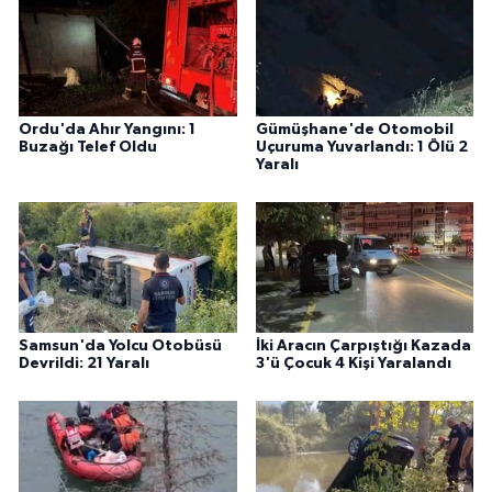
Ordu'da Ahır Yangını: 1
Gümüşhane'de Otomobil
Buzağı Telef Oldu
Uçuruma Yuvarlandı: 1 Ölü 2
Yaralı
Samsun'da Yolcu Otobüsü
İki Aracın Çarpıştığı Kazada
Devrildi: 21 Yaralı
3'ü Çocuk 4 Kişi Yaralandı