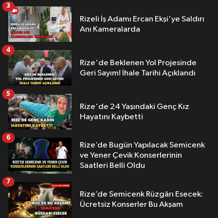
3
Rizeli İş Adamı Ercan Ekşi'ye Saldırı
Anı Kameralarda
4
Rize'de Beklenen Yol Projesinde
Geri Sayım! İhale Tarihi Açıklandı
5
Rize'de 24 Yaşındaki Genç Kız
Hayatını Kaybetti
6
Rize’de Bugün Yapılacak Semicenk
ve Yener Çevik Konserlerinin
Saatleri Belli Oldu
7
Rize’de Semicenk Rüzgârı Esecek:
Ücretsiz Konserler Bu Akşam