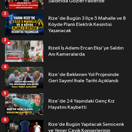
Saldırıda Gözler Faillerde
2
Rize'de Bugün 3 İlçe 5 Mahalle ve 8
Köyde Planlı Elektrik Kesintisi
Yaşanacak
3
Rizeli İş Adamı Ercan Ekşi'ye Saldırı
Anı Kameralarda
4
Rize'de Beklenen Yol Projesinde
Geri Sayım! İhale Tarihi Açıklandı
5
Rize'de 24 Yaşındaki Genç Kız
Hayatını Kaybetti
6
Rize’de Bugün Yapılacak Semicenk
ve Yener Çevik Konserlerinin