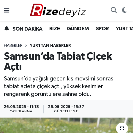
Spor
Rize Nöbetçi Eczaneler
RİZE
GÜNDEM
SPOR
YURTT
SON DAKİKA
Gündem
Rize Hava Durumu
HABERLER
YURTTAN HABERLER
Yurttan Haberler
Rize Trafik Yoğunluk Haritası
Samsun’da Tabiat Çiçek
Açtı
Ekonomi
Süper Lig Puan Durumu ve Fikstür
Samsun’da yağışlı geçen kış mevsimi sonrası
Teknoloji
Tüm Manşetler
tabiat adeta çiçek açtı, yüksek kesimler
rengarenk görüntülere sahne oldu.
Sağlık
Son Dakika Haberleri
26.05.2025 - 11:18
26.05.2025 - 15:37
YAYINLANMA
GÜNCELLEME
Haber Arşivi