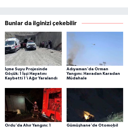
Bunlar da ilginizi çekebilir
İçme Suyu Projesinde
Adıyaman'da Orman
Göçük: 1 İşçi Hayatını
Yangını: Havadan Karadan
Kaybetti 1'i Ağır Yaralandı
Müdahale
Ordu'da Ahır Yangını: 1
Gümüşhane'de Otomobil