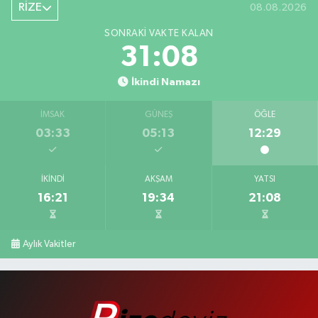
RİZE
08.08.2026
SONRAKI VAKTE KALAN
31:07
İkindi Namazı
İMSAK
GÜNEŞ
ÖĞLE
03:33
05:13
12:29
İKINDI
AKŞAM
YATSI
16:21
19:34
21:08
Aylık Vakitler