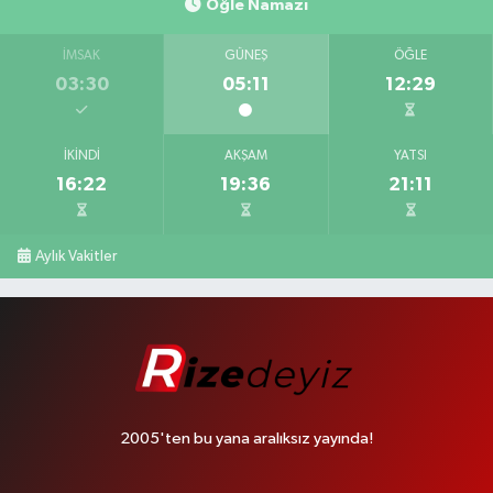
Öğle Namazı
İMSAK
GÜNEŞ
ÖĞLE
03:30
05:11
12:29
İKINDI
AKŞAM
YATSI
16:22
19:36
21:11
Aylık Vakitler
2005'ten bu yana aralıksız yayında!