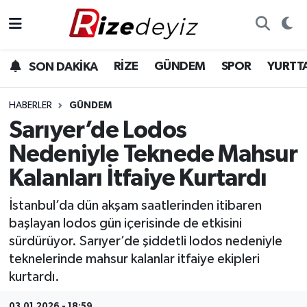
Spor
Rize Nöbetçi Eczaneler
RİZE
GÜNDEM
SPOR
YURTT
SON DAKİKA
Gündem
Rize Hava Durumu
HABERLER
GÜNDEM
Yurttan Haberler
Rize Trafik Yoğunluk Haritası
Sarıyer’de Lodos
Nedeniyle Teknede Mahsur
Ekonomi
Süper Lig Puan Durumu ve Fikstür
Kalanları İtfaiye Kurtardı
Teknoloji
Tüm Manşetler
İstanbul’da dün akşam saatlerinden itibaren
başlayan lodos gün içerisinde de etkisini
Sağlık
Son Dakika Haberleri
sürdürüyor. Sarıyer’de şiddetli lodos nedeniyle
teknelerinde mahsur kalanlar itfaiye ekipleri
Haber Arşivi
kurtardı.
03.01.2026 - 18:59