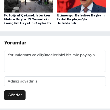
Fotoğraf Çekmek İsterken
Etimesgul Belediye Başkanı
Nehre Düştü: 21 Yaşındaki
Erdal Beşikçioğlu
Genç Kız Hayatını Kaybetti
Tutuklandı
Yorumlar
Gönder