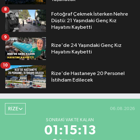
8
Fotoğraf Çekmek İsterken Nehre
Düştü: 21 Yaşındaki Genç Kız
Hayatını Kaybetti
9
Rize'de 24 Yaşındaki Genç Kız
Hayatını Kaybetti
10
Rize'de Hastaneye 20 Personel
İstihdam Edilecek
RİZE
06.08.2026
SONRAKI VAKTE KALAN
01:15:12