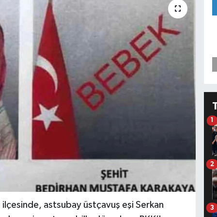
1
2
lçesinde, astsubay üstçavuş eşi Serkan
3