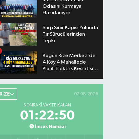
Odasını Kurmaya
Hazırlanıyor
Sarp Sınır Kapısı Yolunda
Tır Sürücülerinden
Tepki
Bugün Rize Merkez'de
4 Köy 4 Mahallede
Planlı Elektrik Kesintisi
Yaşanacak
RİZE
07.08.2026
SONRAKI VAKTE KALAN
01:22:49
İmsak Namazı