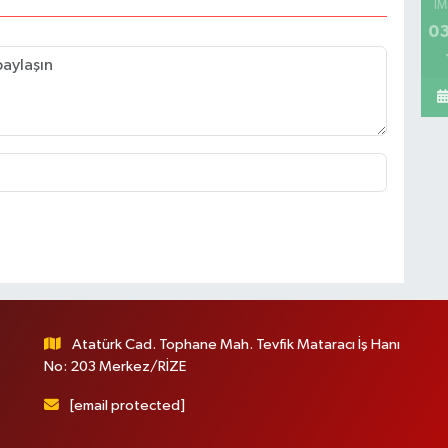
İM
03
Atatürk Cad. Tophane Mah. Tevfik Mataracı İş Hanı
No: 203 Merkez/RİZE
[email protected]