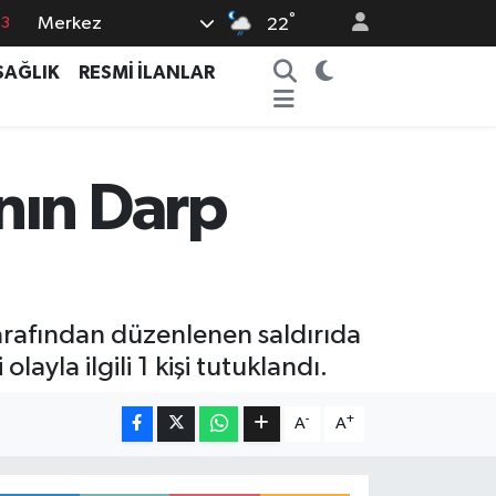
°
Merkez
63
22
0
SAĞLIK
RESMİ İLANLAR
08
0
5
nın Darp
0
tarafından düzenlenen saldırıda
yla ilgili 1 kişi tutuklandı.
-
+
A
A