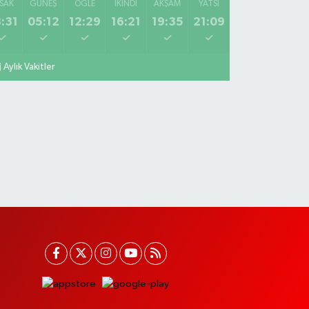
SAK
GÜNEŞ
ÖĞLE
İKINDI
AKŞAM
YATSI
:31
05:12
12:29
16:21
19:35
21:09
Aylık Vakitler