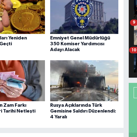
9
tları Yeniden
Emniyet Genel Müdürlüğü
 Geçti
350 Komiser Yardımcısı
Adayı Alacak
10
in Zam Farkı
Rusya Açıklarında Türk
 Tarihi Netleşti
Gemisine Saldırı Düzenlendi:
4 Yaralı