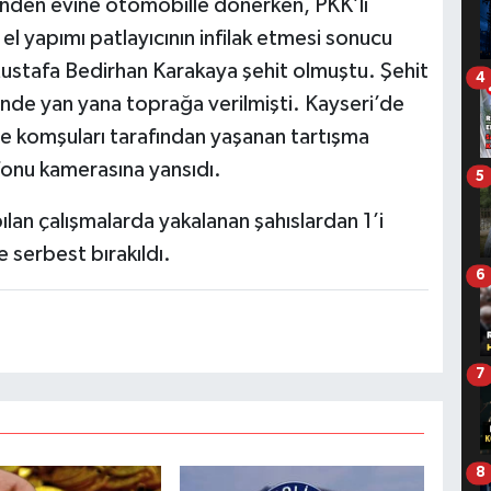
sinden evine otomobille dönerken, PKK’lı
el yapımı patlayıcının infilak etmesi sonucu
Mustafa Bedirhan Karakaya şehit olmuştu. Şehit
4
sinde yan yana toprağa verilmişti. Kayseri’de
e komşuları tarafından yaşanan tartışma
fonu kamerasına yansıdı.
5
ılan çalışmalarda yakalanan şahıslardan 1’i
le serbest bırakıldı.
6
7
8