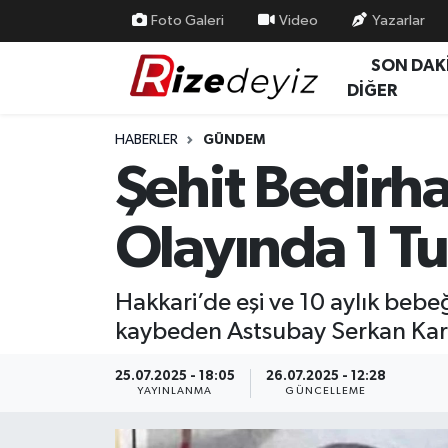
Foto Galeri
Video
Yazarlar
SON DAK
Spor
Rize Nöbetçi Eczaneler
DİĞER
Gündem
Rize Hava Durumu
HABERLER
GÜNDEM
Şehit Bedirh
Yurttan Haberler
Rize Trafik Yoğunluk Haritası
Olayında 1 T
Ekonomi
Süper Lig Puan Durumu ve Fikstür
Teknoloji
Tüm Manşetler
Hakkari’de eşi ve 10 aylık bebe
kaybeden Astsubay Serkan Karaka
Sağlık
Son Dakika Haberleri
25.07.2025 - 18:05
26.07.2025 - 12:28
Haber Arşivi
YAYINLANMA
GÜNCELLEME