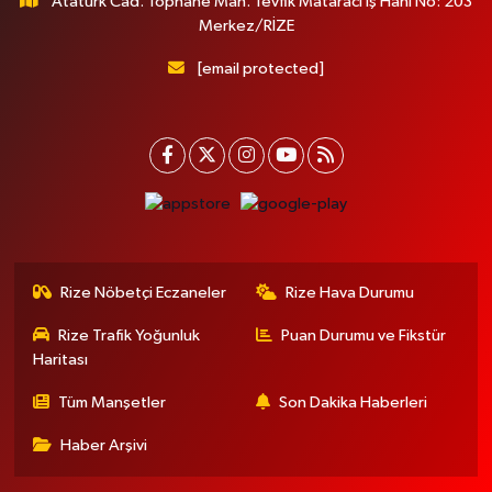
Atatürk Cad. Tophane Mah. Tevfik Mataracı İş Hanı No: 203
Merkez/RİZE
[email protected]
Rize Nöbetçi Eczaneler
Rize Hava Durumu
Rize Trafik Yoğunluk
Puan Durumu ve Fikstür
Haritası
Tüm Manşetler
Son Dakika Haberleri
Haber Arşivi