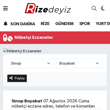
Spor
Rize Nöbetçi Eczaneler
RİZE
GÜNDEM
SPOR
YURTT
SON DAKİKA
Gündem
Rize Hava Durumu
Nöbetçi Eczaneler
Yurttan Haberler
Rize Trafik Yoğunluk Haritası
Ekonomi
Süper Lig Puan Durumu ve Fikstür
Teknoloji
Tüm Manşetler
Paylaş
Sağlık
Son Dakika Haberleri
Haber Arşivi
Sinop
Boyabat
07 Ağustos 2026 Cuma
nöbetçi eczane adres, telefon ve konumları