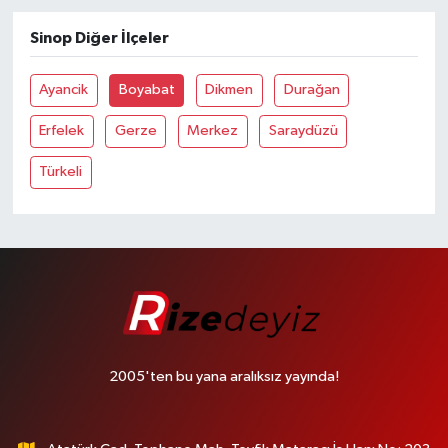
Sinop Diğer İlçeler
Ayancik
Boyabat
Dikmen
Durağan
Erfelek
Gerze
Merkez
Saraydüzü
Türkeli
2005'ten bu yana aralıksız yayında!