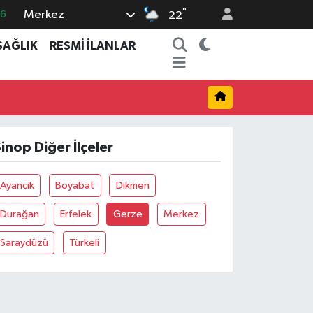
°
Merkez
16
22
0
SAĞLIK
RESMİ İLANLAR
08
0
12
0
inop Diğer İlçeler
Ayancik
Boyabat
Dikmen
Durağan
Erfelek
Gerze
Merkez
Saraydüzü
Türkeli