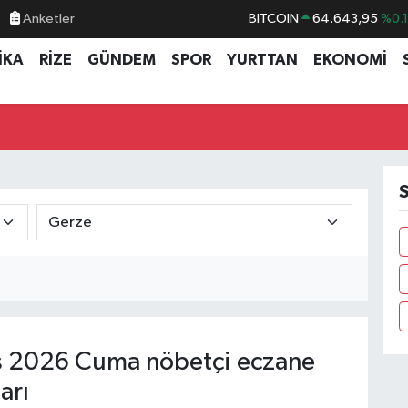
Anketler
BITCOIN
64.643,95
%0.
DOLAR
47,6704
%
İKA
RİZE
GÜNDEM
SPOR
YURTTAN
EKONOMİ
EURO
55,0406
%-0.
STERLİN
64,2143
%
GRAM ALTIN
6500.87
%0.
BİST100
13.799
%7
S
 2026 Cuma nöbetçi eczane
arı