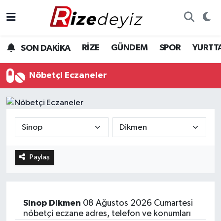
Spor
Rize Nöbetçi Eczaneler
RİZE
GÜNDEM
SPOR
YURTT
SON DAKİKA
Gündem
Rize Hava Durumu
Nöbetçi Eczaneler
Yurttan Haberler
Rize Trafik Yoğunluk Haritası
Ekonomi
Süper Lig Puan Durumu ve Fikstür
Teknoloji
Tüm Manşetler
Paylaş
Sağlık
Son Dakika Haberleri
Haber Arşivi
Sinop
Dikmen
08 Ağustos 2026 Cumartesi
nöbetçi eczane adres, telefon ve konumları