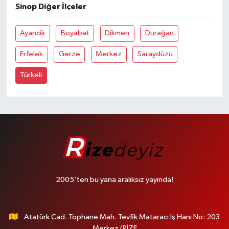
Sinop Diğer İlçeler
Ayancik
Boyabat
Dikmen
Durağan
Erfelek
Gerze
Merkez
Saraydüzü
Türkeli
2005'ten bu yana aralıksız yayında!
Atatürk Cad. Tophane Mah. Tevfik Mataracı İş Hanı No: 203
Merkez/RİZE