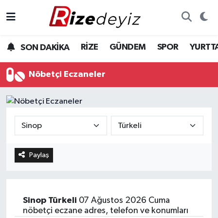
Spor
Rize Nöbetçi Eczaneler
RİZE
GÜNDEM
SPOR
YURTT
SON DAKİKA
Gündem
Rize Hava Durumu
Nöbetçi Eczaneler
Yurttan Haberler
Rize Trafik Yoğunluk Haritası
Ekonomi
Süper Lig Puan Durumu ve Fikstür
Teknoloji
Tüm Manşetler
Paylaş
Sağlık
Son Dakika Haberleri
Haber Arşivi
Sinop
Türkeli
07 Ağustos 2026 Cuma
nöbetçi eczane adres, telefon ve konumları