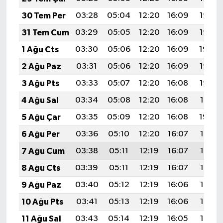
30 Tem Per
03:28
05:04
12:20
16:09
19:26
31 Tem Cum
03:29
05:05
12:20
16:09
19:25
1 Ağu Cts
03:30
05:06
12:20
16:09
19:24
2 Ağu Paz
03:31
05:06
12:20
16:09
19:23
3 Ağu Pts
03:33
05:07
12:20
16:08
19:22
4 Ağu Sal
03:34
05:08
12:20
16:08
19:21
5 Ağu Çar
03:35
05:09
12:20
16:08
19:20
6 Ağu Per
03:36
05:10
12:20
16:07
19:19
7 Ağu Cum
03:38
05:11
12:19
16:07
19:18
8 Ağu Cts
03:39
05:11
12:19
16:07
19:17
9 Ağu Paz
03:40
05:12
12:19
16:06
19:16
10 Ağu Pts
03:41
05:13
12:19
16:06
19:15
11 Ağu Sal
03:43
05:14
12:19
16:05
19:14