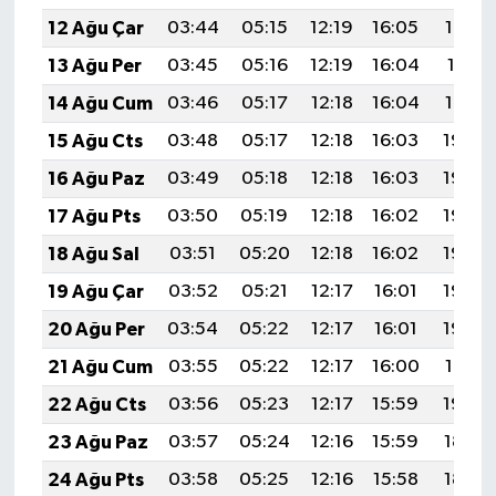
12 Ağu Çar
03:44
05:15
12:19
16:05
19:13
13 Ağu Per
03:45
05:16
12:19
16:04
19:11
14 Ağu Cum
03:46
05:17
12:18
16:04
19:10
15 Ağu Cts
03:48
05:17
12:18
16:03
19:09
16 Ağu Paz
03:49
05:18
12:18
16:03
19:08
17 Ağu Pts
03:50
05:19
12:18
16:02
19:06
18 Ağu Sal
03:51
05:20
12:18
16:02
19:05
19 Ağu Çar
03:52
05:21
12:17
16:01
19:04
20 Ağu Per
03:54
05:22
12:17
16:01
19:03
21 Ağu Cum
03:55
05:22
12:17
16:00
19:01
22 Ağu Cts
03:56
05:23
12:17
15:59
19:00
23 Ağu Paz
03:57
05:24
12:16
15:59
18:59
24 Ağu Pts
03:58
05:25
12:16
15:58
18:57