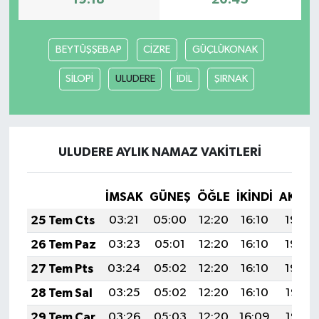
19:18
20:45
BEYTÜŞŞEBAP
CİZRE
GÜÇLÜKONAK
SİLOPİ
ULUDERE
İDİL
ŞIRNAK
ULUDERE AYLIK NAMAZ VAKITLERI
İMSAK
GÜNEŞ
ÖĞLE
İKINDI
AKŞA
25 Tem Cts
03:21
05:00
12:20
16:10
19:30
26 Tem Paz
03:23
05:01
12:20
16:10
19:30
27 Tem Pts
03:24
05:02
12:20
16:10
19:29
28 Tem Sal
03:25
05:02
12:20
16:10
19:28
29 Tem Çar
03:26
05:03
12:20
16:09
19:27