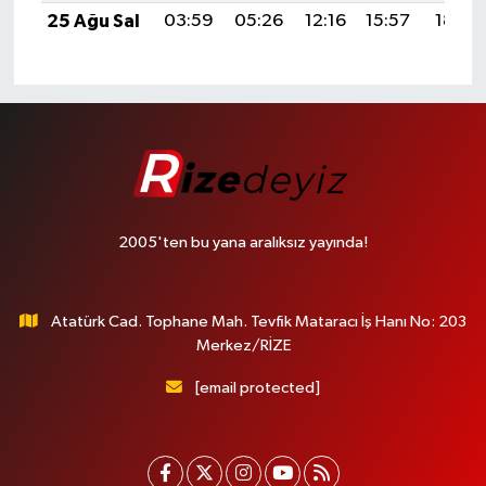
25 Ağu Sal
03:59
05:26
12:16
15:57
18:56
2005'ten bu yana aralıksız yayında!
Atatürk Cad. Tophane Mah. Tevfik Mataracı İş Hanı No: 203
Merkez/RİZE
[email protected]