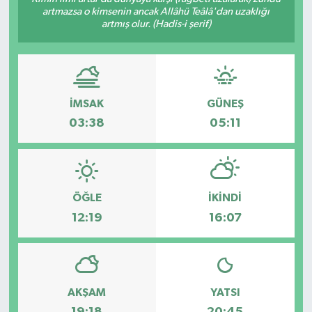
artmazsa o kimsenin ancak Allâhü Teâlâ'dan uzaklığı
artmış olur. (Hadis-i şerif)
İMSAK
GÜNEŞ
03:38
05:11
ÖĞLE
İKINDI
12:19
16:07
AKŞAM
YATSI