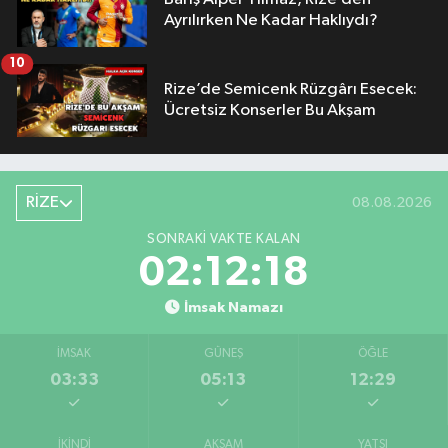
Ayrılırken Ne Kadar Haklıydı?
10
Rize’de Semicenk Rüzgârı Esecek:
Ücretsiz Konserler Bu Akşam
RİZE
08.08.2026
SONRAKI VAKTE KALAN
02:12:17
İmsak Namazı
İMSAK
GÜNEŞ
ÖĞLE
03:33
05:13
12:29
İKINDI
AKŞAM
YATSI