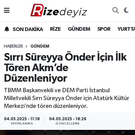
Spor
Rize Nöbetçi Eczaneler
RİZE
GÜNDEM
SPOR
YURTT
SON DAKİKA
Gündem
Rize Hava Durumu
HABERLER
GÜNDEM
Yurttan Haberler
Rize Trafik Yoğunluk Haritası
Sırrı Süreyya Önder İçin İlk
Tören Akm’de
Ekonomi
Süper Lig Puan Durumu ve Fikstür
Düzenleniyor
Teknoloji
Tüm Manşetler
TBMM Başkanvekili ve DEM Parti İstanbul
Milletvekili Sırrı Süreyya Önder için Atatürk Kültür
Sağlık
Son Dakika Haberleri
Merkezi’nde tören düzenleniyor.
Haber Arşivi
04.05.2025 - 11:18
04.05.2025 - 18:26
YAYINLANMA
GÜNCELLEME