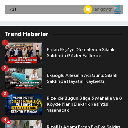
Trend Haberler
1
Ercan Ekşi'ye Düzenlenen Silahlı
Saldırıda Gözler Faillerde
2
Ekşioğlu Aİlesinin Acı Günü: Silahlı
Saldırıda Hayatını Kaybetti
3
Rize'de Bugün 3 İlçe 5 Mahalle ve 8
Köyde Planlı Elektrik Kesintisi
Yaşanacak
4
Rizeli İş Adamı Ercan Ekşi'ye Saldırı