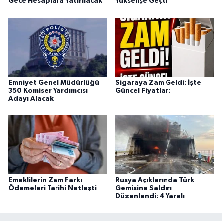
Gece Hesaplara Yatırılacak
Yükselişe Geçti
Emniyet Genel Müdürlüğü
Sigaraya Zam Geldi: İşte
350 Komiser Yardımcısı
Güncel Fiyatlar:
Adayı Alacak
Emeklilerin Zam Farkı
Rusya Açıklarında Türk
Ödemeleri Tarihi Netleşti
Gemisine Saldırı
Düzenlendi: 4 Yaralı