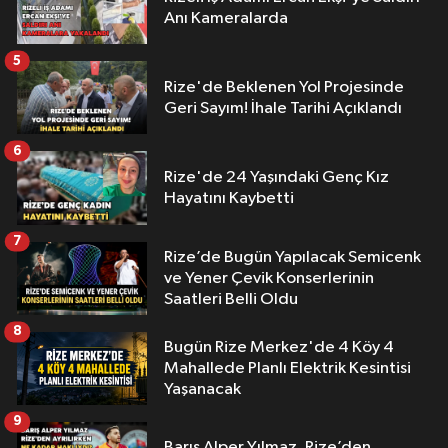
Anı Kameralarda
5
Rize'de Beklenen Yol Projesinde
Geri Sayım! İhale Tarihi Açıklandı
6
Rize'de 24 Yaşındaki Genç Kız
Hayatını Kaybetti
7
Rize’de Bugün Yapılacak Semicenk
ve Yener Çevik Konserlerinin
Saatleri Belli Oldu
8
Bugün Rize Merkez'de 4 Köy 4
Mahallede Planlı Elektrik Kesintisi
Yaşanacak
9
Barış Alper Yılmaz, Rize’den