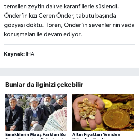
temsilen zeytin dalı ve karanfillerle süslendi.
Önder’in kızı Ceren Önder, tabutu başında
gözyaşı döktü. Tören, Önder’in sevenlerinin veda
konuşmaları ile devam ediyor.
Kaynak:
İHA
Bunlar da ilginizi çekebilir
Emeklilerin Maaş Farkları Bu
Altın Fiyatları Yeniden