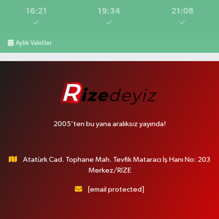
16:21
19:34
21:08
Aylık Vakitler
2005'ten bu yana aralıksız yayında!
Atatürk Cad. Tophane Mah. Tevfik Mataracı İş Hanı No: 203
Merkez/RİZE
[email protected]