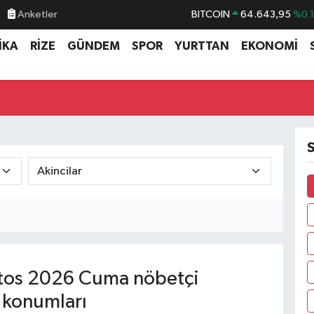
Anketler
BITCOIN
64.643,95
%0.
DOLAR
47,6704
%
İKA
RİZE
GÜNDEM
SPOR
YURTTAN
EKONOMİ
EURO
55,0406
%-0.
STERLİN
64,2143
%
GRAM ALTIN
6500.87
%0.
BİST100
13.799
%7
S
tos 2026 Cuma nöbetçi
 konumları