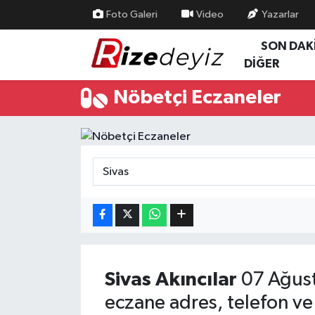
Foto Galeri
Video
Yazarlar
SON DAK
Spor
Rize Nöbetçi Eczaneler
DİĞER
Gündem
Rize Hava Durumu
Nöbetçi Eczaneler
Yurttan Haberler
Rize Trafik Yoğunluk Haritası
Ekonomi
Süper Lig Puan Durumu ve Fikstür
Teknoloji
Tüm Manşetler
Sağlık
Son Dakika Haberleri
Haber Arşivi
Sivas
Akıncılar
07 Ağus
eczane adres, telefon ve