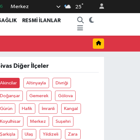
°
Merkez
16
25
0
SAĞLIK
RESMİ İLANLAR
08
0
12
0
ivas Diğer İlçeler
Akincilar
Altinyayla
Divriği
Doğanşar
Gemerek
Gölova
Gürün
Hafik
İmranli
Kangal
Koyulhisar
Merkez
Suşehri
Şarkişla
Ulaş
Yildizeli
Zara