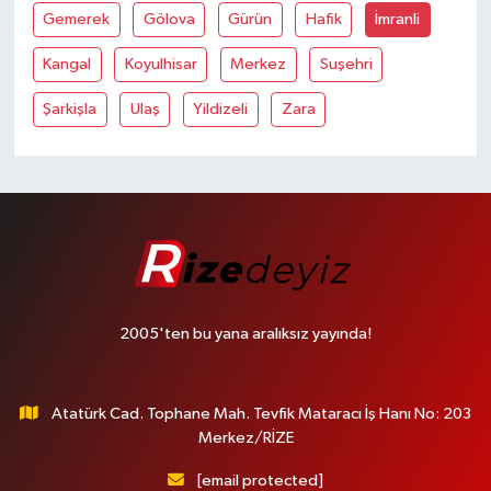
Gemerek
Gölova
Gürün
Hafik
İmranli
Kangal
Koyulhisar
Merkez
Suşehri
Şarkişla
Ulaş
Yildizeli
Zara
2005'ten bu yana aralıksız yayında!
Atatürk Cad. Tophane Mah. Tevfik Mataracı İş Hanı No: 203
Merkez/RİZE
[email protected]