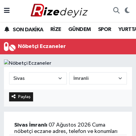
Spor
Rize Nöbetçi Eczaneler
RİZE
GÜNDEM
SPOR
YURTT
SON DAKİKA
Gündem
Rize Hava Durumu
Nöbetçi Eczaneler
Yurttan Haberler
Rize Trafik Yoğunluk Haritası
Ekonomi
Süper Lig Puan Durumu ve Fikstür
Teknoloji
Tüm Manşetler
Paylaş
Sağlık
Son Dakika Haberleri
Haber Arşivi
Sivas
İmranlı
07 Ağustos 2026 Cuma
nöbetçi eczane adres, telefon ve konumları