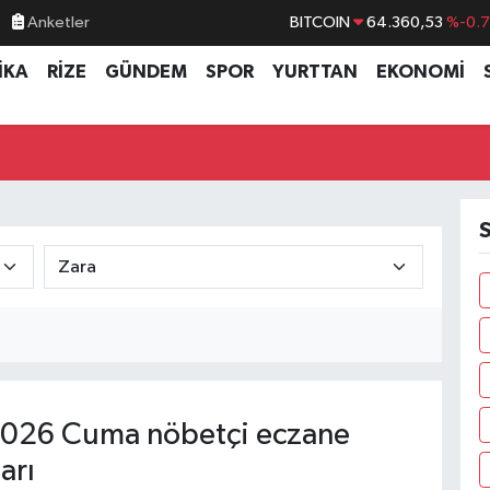
Anketler
BITCOIN
64.360,53
%-0.
DOLAR
47,7069
%0.
İKA
RİZE
GÜNDEM
SPOR
YURTTAN
EKONOMİ
EURO
55,0265
%0.
STERLİN
64,1897
%0.
GRAM ALTIN
6618.49
%2.
BİST100
13.887
%6
S
026 Cuma nöbetçi eczane
arı