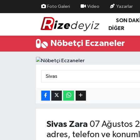
Foto Galeri
Video
Yazarlar
SON DAK
Spor
Rize Nöbetçi Eczaneler
DİĞER
Gündem
Rize Hava Durumu
Nöbetçi Eczaneler
Yurttan Haberler
Rize Trafik Yoğunluk Haritası
Ekonomi
Süper Lig Puan Durumu ve Fikstür
Teknoloji
Tüm Manşetler
Sağlık
Son Dakika Haberleri
Haber Arşivi
Sivas
Zara
07 Ağustos 2
adres, telefon ve konuml