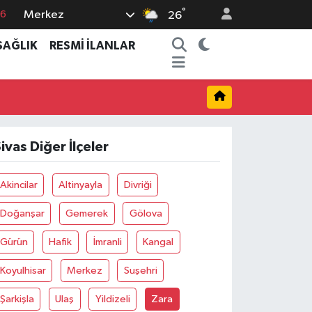
°
Merkez
76
26
17
SAĞLIK
RESMİ İLANLAR
01
02
12
4
ivas Diğer İlçeler
Akincilar
Altinyayla
Divriği
Doğanşar
Gemerek
Gölova
Gürün
Hafik
İmranli
Kangal
Koyulhisar
Merkez
Suşehri
Şarkişla
Ulaş
Yildizeli
Zara