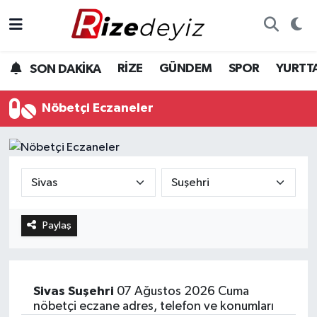
Spor
Rize Nöbetçi Eczaneler
RİZE
GÜNDEM
SPOR
YURTT
SON DAKİKA
Gündem
Rize Hava Durumu
Nöbetçi Eczaneler
Yurttan Haberler
Rize Trafik Yoğunluk Haritası
Ekonomi
Süper Lig Puan Durumu ve Fikstür
Teknoloji
Tüm Manşetler
Paylaş
Sağlık
Son Dakika Haberleri
Haber Arşivi
Sivas
Suşehri
07 Ağustos 2026 Cuma
nöbetçi eczane adres, telefon ve konumları