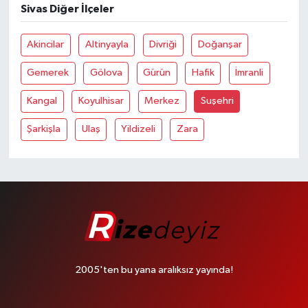
Sivas Diğer İlçeler
Akincilar
Altinyayla
Divriği
Doğanşar
Gemerek
Gölova
Gürün
Hafik
İmranli
Kangal
Koyulhisar
Merkez
Suşehri
Şarkişla
Ulaş
Yildizeli
Zara
2005'ten bu yana aralıksız yayında!