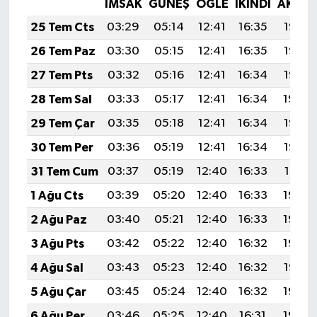
İMSAK
GÜNEŞ
ÖĞLE
İKINDI
AKŞA
25 Tem Cts
03:29
05:14
12:41
16:35
19:57
26 Tem Paz
03:30
05:15
12:41
16:35
19:56
27 Tem Pts
03:32
05:16
12:41
16:34
19:55
28 Tem Sal
03:33
05:17
12:41
16:34
19:54
29 Tem Çar
03:35
05:18
12:41
16:34
19:53
30 Tem Per
03:36
05:19
12:41
16:34
19:52
31 Tem Cum
03:37
05:19
12:40
16:33
19:51
1 Ağu Cts
03:39
05:20
12:40
16:33
19:50
2 Ağu Paz
03:40
05:21
12:40
16:33
19:49
3 Ağu Pts
03:42
05:22
12:40
16:32
19:48
4 Ağu Sal
03:43
05:23
12:40
16:32
19:47
5 Ağu Çar
03:45
05:24
12:40
16:32
19:46
6 Ağu Per
03:46
05:25
12:40
16:31
19:45