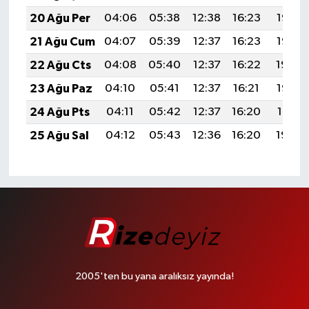
20 Ağu Per
04:06
05:38
12:38
16:23
19:27
21 Ağu Cum
04:07
05:39
12:37
16:23
19:25
22 Ağu Cts
04:08
05:40
12:37
16:22
19:24
23 Ağu Paz
04:10
05:41
12:37
16:21
19:22
24 Ağu Pts
04:11
05:42
12:37
16:20
19:21
25 Ağu Sal
04:12
05:43
12:36
16:20
19:20
2005'ten bu yana aralıksız yayında!