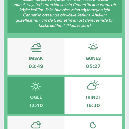
münakaşayı terk eden kimse için Cennet'in kenarında bir
köşke kefilim. Şaka bile olsa yalan söylemeyen için
Cennet'in ortasında bir köşke kefilim. Ahlâkını
güzelleştiren için de Cennet'in en üst derecesinde bir
köşke kefilim." (Hadis-i şerif)
İMSAK
GÜNEŞ
03:49
05:27
ÖĞLE
İKINDI
12:40
16:30