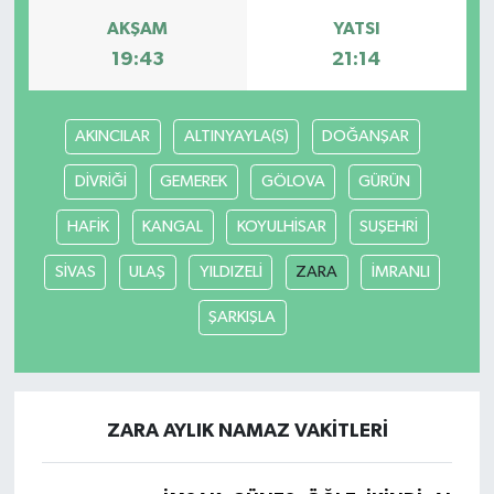
AKŞAM
YATSI
19:43
21:14
AKINCILAR
ALTINYAYLA(S)
DOĞANŞAR
DİVRİĞİ
GEMEREK
GÖLOVA
GÜRÜN
HAFİK
KANGAL
KOYULHİSAR
SUŞEHRİ
SİVAS
ULAŞ
YILDIZELİ
ZARA
İMRANLI
ŞARKIŞLA
ZARA AYLIK NAMAZ VAKITLERI