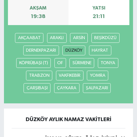
AKŞAM
YATSI
19:38
21:11
AKÇAABAT
ARAKLI
ARSİN
BEŞİKDÜZÜ
DERNEKPAZARI
DÜZKÖY
HAYRAT
KÖPRÜBAŞI (T)
OF
SÜRMENE
TONYA
TRABZON
VAKFIKEBİR
YOMRA
ÇARŞIBAŞI
ÇAYKARA
ŞALPAZARI
DÜZKÖY AYLIK NAMAZ VAKITLERI