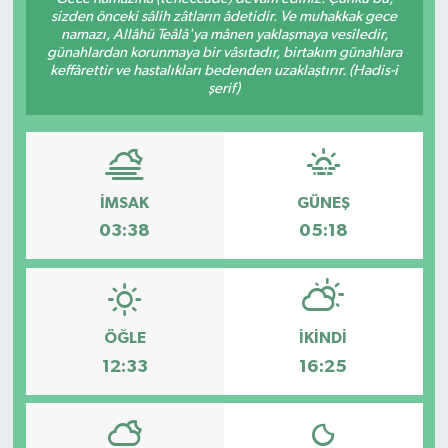
sizden önceki sâlih zâtların âdetidir. Ve muhakkak gece
namazı, Allâhü Teâlâ'ya mânen yaklaşmaya vesîledir,
günahlardan korunmaya bir vâsıtadır, birtakım günahlara
keffârettir ve hastalıkları bedenden uzaklaştırır. (Hadis-i
şerif)
İMSAK
GÜNEŞ
03:38
05:18
ÖĞLE
İKINDI
12:33
16:25