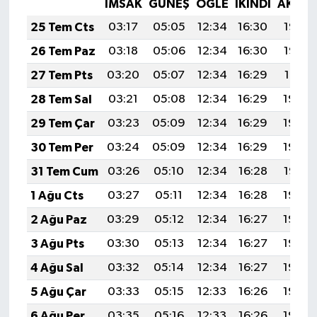
İMSAK
GÜNEŞ
ÖĞLE
İKINDI
AKŞA
25 Tem Cts
03:17
05:05
12:34
16:30
19:53
26 Tem Paz
03:18
05:06
12:34
16:30
19:52
27 Tem Pts
03:20
05:07
12:34
16:29
19:51
28 Tem Sal
03:21
05:08
12:34
16:29
19:50
29 Tem Çar
03:23
05:09
12:34
16:29
19:49
30 Tem Per
03:24
05:09
12:34
16:29
19:48
31 Tem Cum
03:26
05:10
12:34
16:28
19:47
1 Ağu Cts
03:27
05:11
12:34
16:28
19:46
2 Ağu Paz
03:29
05:12
12:34
16:27
19:45
3 Ağu Pts
03:30
05:13
12:34
16:27
19:44
4 Ağu Sal
03:32
05:14
12:34
16:27
19:43
5 Ağu Çar
03:33
05:15
12:33
16:26
19:42
6 Ağu Per
03:35
05:16
12:33
16:26
19:40