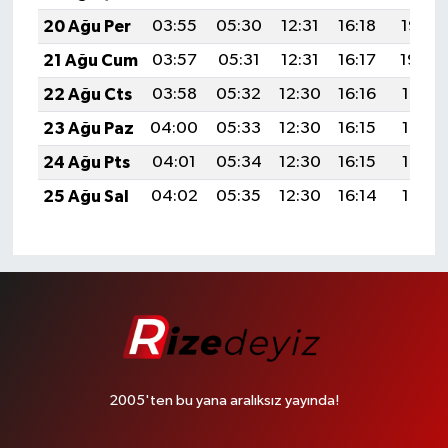
20 Ağu Per
03:55
05:30
12:31
16:18
19:22
21 Ağu Cum
03:57
05:31
12:31
16:17
19:20
22 Ağu Cts
03:58
05:32
12:30
16:16
19:19
23 Ağu Paz
04:00
05:33
12:30
16:15
19:17
24 Ağu Pts
04:01
05:34
12:30
16:15
19:16
25 Ağu Sal
04:02
05:35
12:30
16:14
19:14
2005'ten bu yana aralıksız yayında!