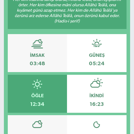
örter. Her kim öfkesine mâni olursa Allâhü Teâlâ, ona
kıyâmet günü azap etmez. Her kim de Allâhü Teâlâ'ya
özrünü arz ederse Allâhü Teâlâ, onun özrünü kabul eder.
(Hadis-i şerif)
İMSAK
GÜNEŞ
03:48
05:24
ÖĞLE
İKINDI
12:34
16:23