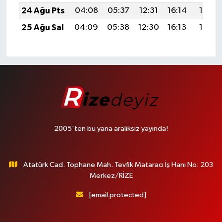
24 Ağu Pts
04:08
05:37
12:31
16:14
19:14
25 Ağu Sal
04:09
05:38
12:30
16:13
19:13
2005'ten bu yana aralıksız yayında!
Atatürk Cad. Tophane Mah. Tevfik Mataracı İş Hanı No: 203
Merkez/RİZE
[email protected]