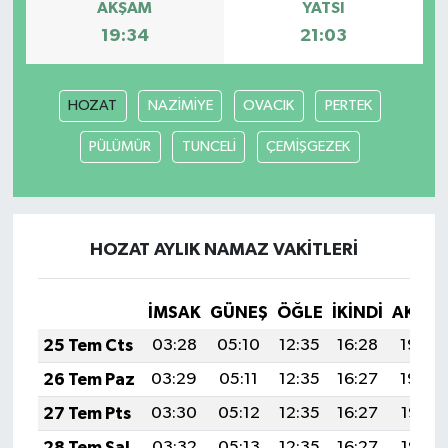
AKŞAM
YATSI
19:34
21:03
HOZAT
NAZİMİYE
OVACIK
PERTEK
PÜLÜMÜR
TUNCELİ
ÇEMİŞGEZEK
HOZAT AYLIK NAMAZ VAKITLERI
İMSAK
GÜNEŞ
ÖĞLE
İKINDI
AKŞA
25 Tem Cts
03:28
05:10
12:35
16:28
19:49
26 Tem Paz
03:29
05:11
12:35
16:27
19:48
27 Tem Pts
03:30
05:12
12:35
16:27
19:47
28 Tem Sal
03:32
05:13
12:35
16:27
19:47