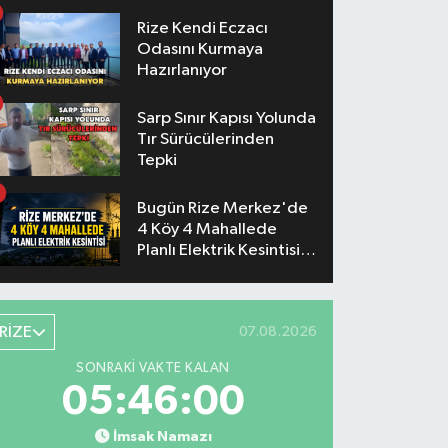
Konserlerinin Saatleri
Belli Oldu
Rize Kendi Eczacı
Odasını Kurmaya
Hazırlanıyor
Sarp Sınır Kapısı Yolunda
Tır Sürücülerinden
Tepki
Bugün Rize Merkez'de
4 Köy 4 Mahallede
Planlı Elektrik Kesintisi
Yaşanacak
RİZE
07.08.2026
SONRAKI VAKTE KALAN
05:46:00
İmsak Namazı