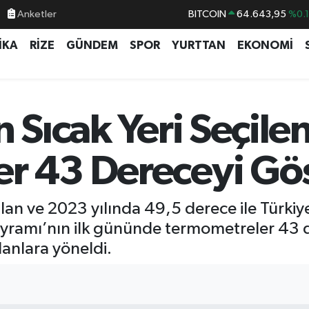
Anketler
BITCOIN
64.643,95
%0.
DOLAR
47,6704
%
İKA
RİZE
GÜNDEM
SPOR
YURTTAN
EKONOMİ
EURO
55,0406
%-0.
STERLİN
64,2143
%
GRAM ALTIN
6500.87
%0.
 Sıcak Yeri Seçilen
BİST100
13.799
%7
r 43 Dereceyi Gös
ılan ve 2023 yılında 49,5 derece ile Türkiye
yramı’nın ilk gününde termometreler 43 d
lanlara yöneldi.