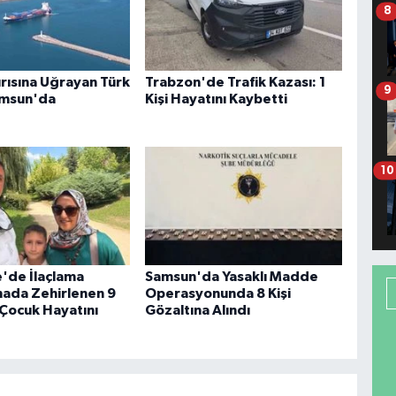
8
ırısına Uğrayan Türk
Trabzon'de Trafik Kazası: 1
9
amsun'da
Kişi Hayatını Kaybetti
10
'de İlaçlama
Samsun'da Yasaklı Madde
inada Zehirlenen 9
Operasyonunda 8 Kişi
 Çocuk Hayatını
Gözaltına Alındı