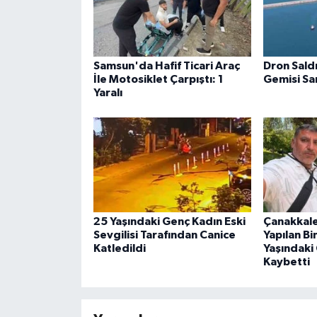
Samsun'da Hafif Ticari Araç
Dron Sald
İle Motosiklet Çarpıştı: 1
Gemisi S
Yaralı
25 Yaşındaki Genç Kadın Eski
Çanakkale
Sevgilisi Tarafından Canice
Yapılan B
Katledildi
Yaşındaki
Kaybetti