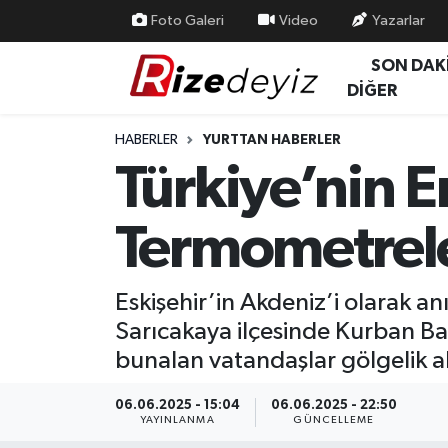
Foto Galeri
Video
Yazarlar
SON DAK
Spor
Rize Nöbetçi Eczaneler
DİĞER
Gündem
Rize Hava Durumu
HABERLER
YURTTAN HABERLER
Türkiye’nin En
Yurttan Haberler
Rize Trafik Yoğunluk Haritası
Termometrele
Ekonomi
Süper Lig Puan Durumu ve Fikstür
Teknoloji
Tüm Manşetler
Eskişehir’in Akdeniz’i olarak an
Sarıcakaya ilçesinde Kurban Ba
Sağlık
Son Dakika Haberleri
bunalan vatandaşlar gölgelik a
Haber Arşivi
06.06.2025 - 15:04
06.06.2025 - 22:50
YAYINLANMA
GÜNCELLEME