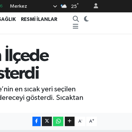
°
Merkez
16
25
0
SAĞLIK
RESMİ İLANLAR
08
0
12
 İlçede
0
terdi
’nin en sıcak yeri seçilen
ereceyi gösterdi. Sıcaktan
-
+
A
A