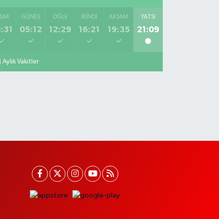
SAK
GÜNEŞ
ÖĞLE
İKINDI
AKŞAM
YATSI
:31
05:12
12:29
16:21
19:35
21:09
Aylık Vakitler