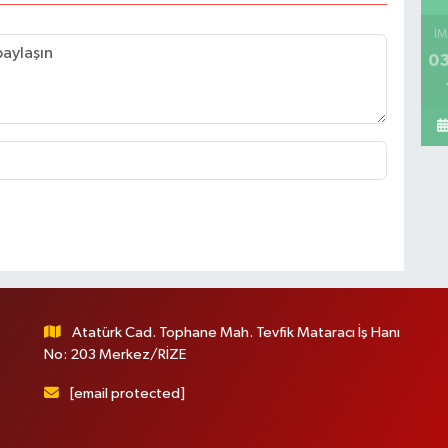
İM
03
Atatürk Cad. Tophane Mah. Tevfik Mataracı İş Hanı
No: 203 Merkez/RİZE
[email protected]