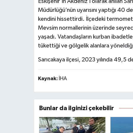
Eskişehir’in Akdeniz’i olarak anılan Sa
Müdürlüğü’nün uyarısını yaptığı 40 de
kendini hissettirdi. İlçedeki termome
Mevsim normallerinin üzerinde seyred
yaşadı. Vatandaşların kurban ibadetleri
tükettiği ve gölgelik alanlara yöneldi
Sarıcakaya ilçesi, 2023 yılında 49,5 de
Kaynak:
İHA
Bunlar da ilginizi çekebilir