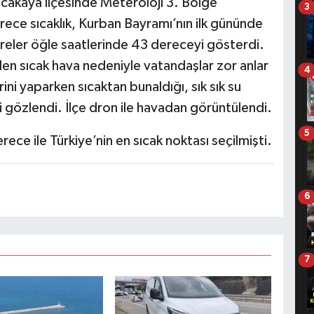
rıcakaya ilçesinde Meteroloji 3. Bölge
3
rece sıcaklık, Kurban Bayramı’nın ilk gününde
treler öğle saatlerinde 43 dereceyi gösterdi.
en sıcak hava nedeniyle vatandaşlar zor anlar
4
ni yaparken sıcaktan bunaldığı, sık sık su
ği gözlendi. İlçe dron ile havadan görüntülendi.
5
rece ile Türkiye’nin en sıcak noktası seçilmişti.
6
7