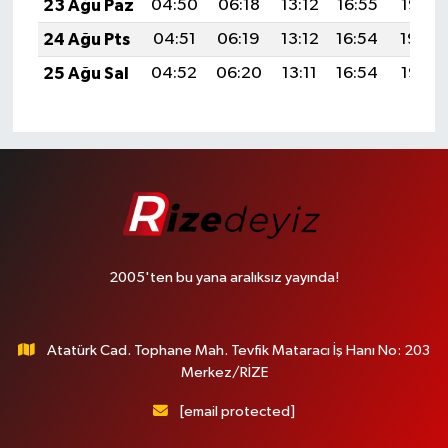
23 Ağu Paz
04:50
06:18
13:12
16:55
19:55
24 Ağu Pts
04:51
06:19
13:12
16:54
19:54
25 Ağu Sal
04:52
06:20
13:11
16:54
19:53
2005'ten bu yana aralıksız yayında!
Atatürk Cad. Tophane Mah. Tevfik Mataracı İş Hanı No: 203
Merkez/RİZE
[email protected]