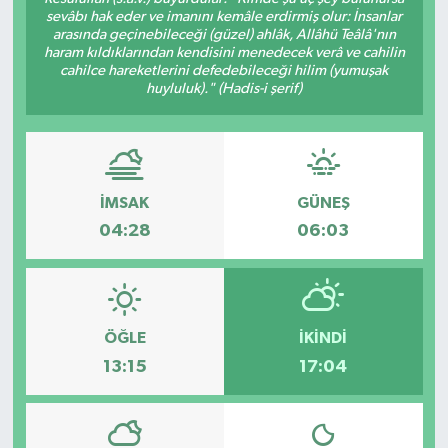
sevâbı hak eder ve imanını kemâle erdirmiş olur: İnsanlar
arasında geçinebileceği (güzel) ahlâk, Allâhü Teâlâ'nın
haram kıldıklarından kendisini menedecek verâ ve cahilin
cahilce hareketlerini defedebileceği hilim (yumuşak
huyluluk)." (Hadis-i şerif)
İMSAK
GÜNEŞ
04:28
06:03
ÖĞLE
İKINDI
13:15
17:04