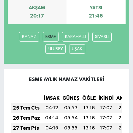
AKŞAM
YATSI
20:17
21:46
BANAZ
ESME
KARAHALLI
SİVASLI
ULUBEY
UŞAK
ESME AYLIK NAMAZ VAKITLERI
İMSAK
GÜNEŞ
ÖĞLE
İKINDI
AKŞA
25 Tem Cts
04:12
05:53
13:16
17:07
20:28
26 Tem Paz
04:14
05:54
13:16
17:07
20:28
27 Tem Pts
04:15
05:55
13:16
17:07
20:27