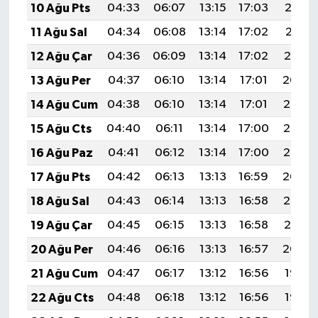
10 Ağu Pts
04:33
06:07
13:15
17:03
20:12
11 Ağu Sal
04:34
06:08
13:14
17:02
20:11
12 Ağu Çar
04:36
06:09
13:14
17:02
20:10
13 Ağu Per
04:37
06:10
13:14
17:01
20:09
14 Ağu Cum
04:38
06:10
13:14
17:01
20:07
15 Ağu Cts
04:40
06:11
13:14
17:00
20:06
16 Ağu Paz
04:41
06:12
13:14
17:00
20:05
17 Ağu Pts
04:42
06:13
13:13
16:59
20:04
18 Ağu Sal
04:43
06:14
13:13
16:58
20:02
19 Ağu Çar
04:45
06:15
13:13
16:58
20:01
20 Ağu Per
04:46
06:16
13:13
16:57
20:00
21 Ağu Cum
04:47
06:17
13:12
16:56
19:58
22 Ağu Cts
04:48
06:18
13:12
16:56
19:57