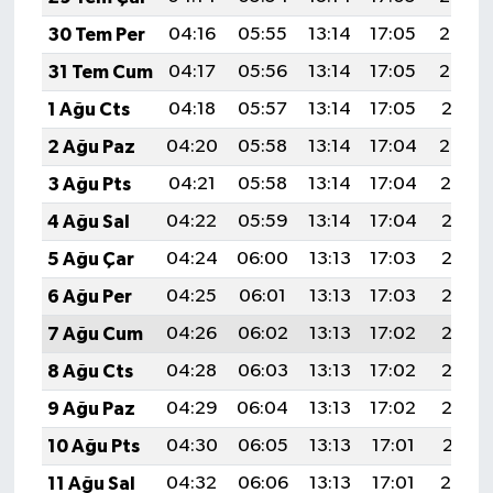
30 Tem Per
04:16
05:55
13:14
17:05
20:23
31 Tem Cum
04:17
05:56
13:14
17:05
20:22
1 Ağu Cts
04:18
05:57
13:14
17:05
20:21
2 Ağu Paz
04:20
05:58
13:14
17:04
20:20
3 Ağu Pts
04:21
05:58
13:14
17:04
20:19
4 Ağu Sal
04:22
05:59
13:14
17:04
20:18
5 Ağu Çar
04:24
06:00
13:13
17:03
20:17
6 Ağu Per
04:25
06:01
13:13
17:03
20:16
7 Ağu Cum
04:26
06:02
13:13
17:02
20:15
8 Ağu Cts
04:28
06:03
13:13
17:02
20:13
9 Ağu Paz
04:29
06:04
13:13
17:02
20:12
10 Ağu Pts
04:30
06:05
13:13
17:01
20:11
11 Ağu Sal
04:32
06:06
13:13
17:01
20:10