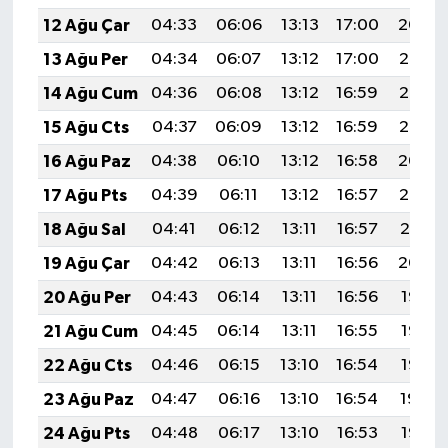
12 Ağu Çar
04:33
06:06
13:13
17:00
20:09
13 Ağu Per
04:34
06:07
13:12
17:00
20:07
14 Ağu Cum
04:36
06:08
13:12
16:59
20:06
15 Ağu Cts
04:37
06:09
13:12
16:59
20:05
16 Ağu Paz
04:38
06:10
13:12
16:58
20:04
17 Ağu Pts
04:39
06:11
13:12
16:57
20:02
18 Ağu Sal
04:41
06:12
13:11
16:57
20:01
19 Ağu Çar
04:42
06:13
13:11
16:56
20:00
20 Ağu Per
04:43
06:14
13:11
16:56
19:58
21 Ağu Cum
04:45
06:14
13:11
16:55
19:57
22 Ağu Cts
04:46
06:15
13:10
16:54
19:56
23 Ağu Paz
04:47
06:16
13:10
16:54
19:54
24 Ağu Pts
04:48
06:17
13:10
16:53
19:53