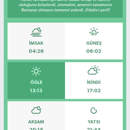
olduğunu bilselerdi, ümmetim, senenin tamamının
Ramazan olmasını temenni ederdi. (Hadis-i şerif)
İMSAK
GÜNEŞ
04:26
06:02
ÖĞLE
İKINDI
13:13
17:02
AKŞAM
YATSI