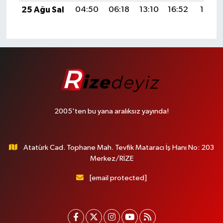
25 Ağu Sal
04:50
06:18
13:10
16:52
19:51
2005'ten bu yana aralıksız yayında!
Atatürk Cad. Tophane Mah. Tevfik Mataracı İş Hanı No: 203
Merkez/RİZE
[email protected]