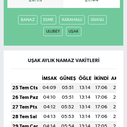
20:15
21:44
BANAZ
ESME
KARAHALLI
SİVASLI
ULUBEY
UŞAK
UŞAK AYLIK NAMAZ VAKITLERI
İMSAK
GÜNEŞ
ÖĞLE
İKINDI
AKŞA
25 Tem Cts
04:09
05:51
13:14
17:06
20:27
26 Tem Paz
04:10
05:51
13:14
17:06
20:26
27 Tem Pts
04:12
05:52
13:14
17:06
20:26
28 Tem Sal
04:13
05:53
13:14
17:06
20:25
29 Tem Çar
04:14
05:54
13:14
17:05
20:24