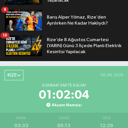
Yaşanacak
9
Barış Alper Yılmaz, Rize’den
Ayrılırken Ne Kadar Haklıydı?
10
Rize’de 8 Ağustos Cumartesi
(YARIN) Günü 3 İlçede Planlı Elektrik
Kesintisi Yapılacak
RİZE
08.08.2026
SONRAKI VAKTE KALAN
01:02:04
Akşam Namazı
İMSAK
GÜNEŞ
ÖĞLE
03:33
05:13
12:29