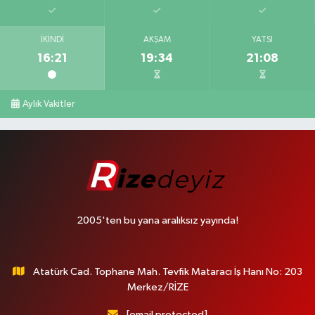
İKINDI
AKŞAM
YATSI
16:21
19:34
21:08
Aylık Vakitler
2005'ten bu yana aralıksız yayında!
Atatürk Cad. Tophane Mah. Tevfik Mataracı İş Hanı No: 203
Merkez/RİZE
[email protected]