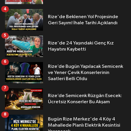
4
Rize'de Beklenen Yol Projesinde
Geri Sayım! İhale Tarihi Açıklandı
5
Rize'de 24 Yaşındaki Genç Kız
Hayatını Kaybetti
6
Rize’de Bugün Yapılacak Semicenk
ve Yener Çevik Konserlerinin
Saatleri Belli Oldu
7
Rize’de Semicenk Rüzgârı Esecek:
Ücretsiz Konserler Bu Akşam
8
Bugün Rize Merkez'de 4 Köy 4
Mahallede Planlı Elektrik Kesintisi