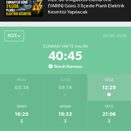
(YARIN) Günü 3 İlçede Planlı Elektrik
Kesintisi Yapılacak
RİZE
09.08.2026
SONRAKI VAKTE KALAN
40:45
İkindi Namazı
İMSAK
GÜNEŞ
ÖĞLE
03:34
05:14
12:29
İKINDI
AKŞAM
YATSI
16:20
19:33
21:06