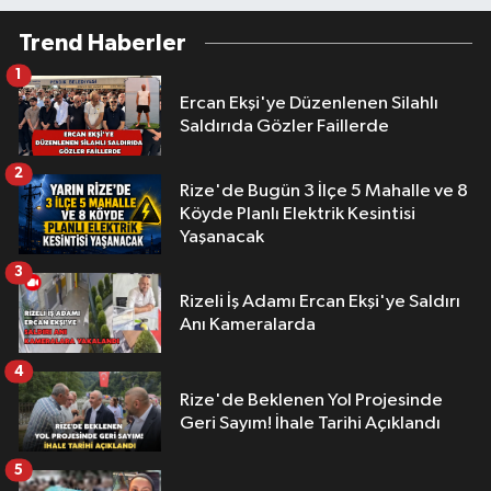
Trend Haberler
1
Ercan Ekşi'ye Düzenlenen Silahlı
Saldırıda Gözler Faillerde
2
Rize'de Bugün 3 İlçe 5 Mahalle ve 8
Köyde Planlı Elektrik Kesintisi
Yaşanacak
3
Rizeli İş Adamı Ercan Ekşi'ye Saldırı
Anı Kameralarda
4
Rize'de Beklenen Yol Projesinde
Geri Sayım! İhale Tarihi Açıklandı
5