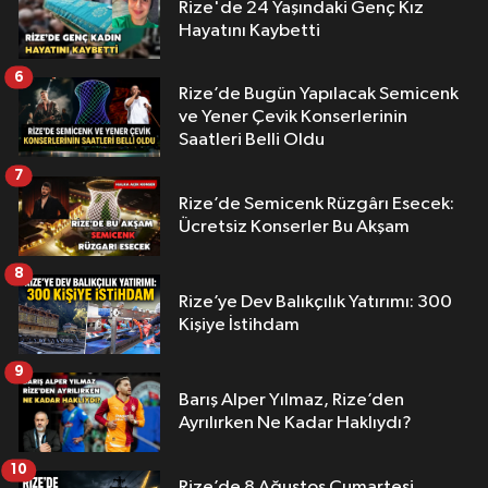
Rize'de 24 Yaşındaki Genç Kız
Hayatını Kaybetti
6
Rize’de Bugün Yapılacak Semicenk
ve Yener Çevik Konserlerinin
Saatleri Belli Oldu
7
Rize’de Semicenk Rüzgârı Esecek:
Ücretsiz Konserler Bu Akşam
8
Rize’ye Dev Balıkçılık Yatırımı: 300
Kişiye İstihdam
9
Barış Alper Yılmaz, Rize’den
Ayrılırken Ne Kadar Haklıydı?
10
Rize’de 8 Ağustos Cumartesi