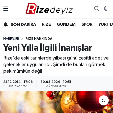
Spor
Rize Nöbetçi Eczaneler
RİZE
GÜNDEM
SPOR
YURTT
SON DAKİKA
Gündem
Rize Hava Durumu
HABERLER
RIZE HAKKINDA
Yurttan Haberler
Rize Trafik Yoğunluk Haritası
Yeni Yılla İlgili İnanışlar
Rize'de eski tarihlerde yılbaşı günü çeşitli adet ve
Ekonomi
Süper Lig Puan Durumu ve Fikstür
gelenekler uygulanırdı. Şimdi de bunları görmek
Teknoloji
Tüm Manşetler
pek mümkün değil.
23.12.2014 - 17:06
30.04.2024 - 10:51
Sağlık
Son Dakika Haberleri
YAYINLANMA
GÜNCELLEME
Haber Arşivi