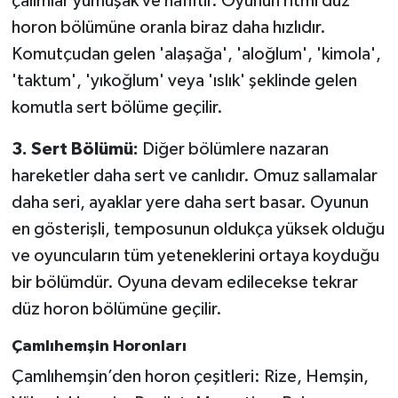
çalımlar yumuşak ve hafiftir. Oyunun ritmi düz
horon bölümüne oranla biraz daha hızlıdır.
Komutçudan gelen 'alaşağa', 'aloğlum', 'kimola',
'taktum', 'yıkoğlum' veya 'ıslık' şeklinde gelen
komutla sert bölüme geçilir.
3. Sert Bölümü:
Diğer bölümlere nazaran
hareketler daha sert ve canlıdır. Omuz sallamalar
daha seri, ayaklar yere daha sert basar. Oyunun
en gösterişli, temposunun oldukça yüksek olduğu
ve oyuncuların tüm yeteneklerini ortaya koyduğu
bir bölümdür. Oyuna devam edilecekse tekrar
düz horon bölümüne geçilir.
Çamlıhemşin Horonları
Çamlıhemşin’den horon çeşitleri: Rize, Hemşin,