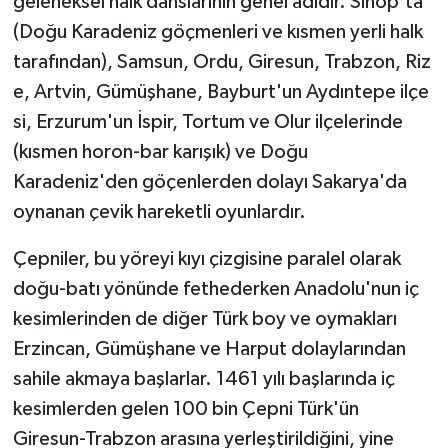
geleneksel halk danslarının genel adıdır. Sinop'ta
(Doğu Karadeniz göçmenleri ve kısmen yerli halk
tarafından), Samsun, Ordu, Giresun, Trabzon, Riz
e, Artvin, Gümüşhane, Bayburt'un Aydıntepe ilçe
si, Erzurum'un İspir, Tortum ve Olur ilçelerinde
(kısmen horon-bar karışık) ve Doğu
Karadeniz'den göçenlerden dolayı Sakarya'da
oynanan çevik hareketli oyunlardır.
Çepniler, bu yöreyi kıyı çizgisine paralel olarak
doğu-batı yönünde fethederken Anadolu'nun iç
kesimlerinden de diğer Türk boy ve oymakları
Erzincan, Gümüşhane ve Harput dolaylarından
sahile akmaya başlarlar. 1461 yılı başlarında iç
kesimlerden gelen 100 bin Çepni Türk'ün
Giresun-Trabzon arasına yerleştirildiğini, yine