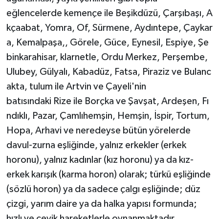
eğlencelerde kemençe ile Beşikdüzü, Çarşıbaşı, A
kçaabat, Yomra, Of, Sürmene, Aydıntepe, Çaykar
a, Kemalpaşa,, Görele, Güce, Eynesil, Espiye, Şe
binkarahisar, klarnetle, Ordu Merkez, Perşembe,
Ulubey, Gülyalı, Kabadüz, Fatsa, Piraziz ve Bulanc
akta, tulum ile Artvin ve Çayeli'nin
batısındaki Rize ile Borçka ve Şavşat, Ardeşen, Fı
ndıklı, Pazar, Çamlıhemşin, Hemşin, İspir, Tortum,
Hopa, Arhavi ve neredeyse bütün yörelerde
davul-zurna eşliğinde, yalnız erkekler (erkek
horonu), yalnız kadınlar (kız horonu) ya da kız-
erkek karışık (karma horon) olarak; türkü eşliğinde
(sözlü horon) ya da sadece çalgı eşliğinde; düz
çizgi, yarım daire ya da halka yapısı formunda;
hızlı ve çevik hareketlerle oynanmaktadır.