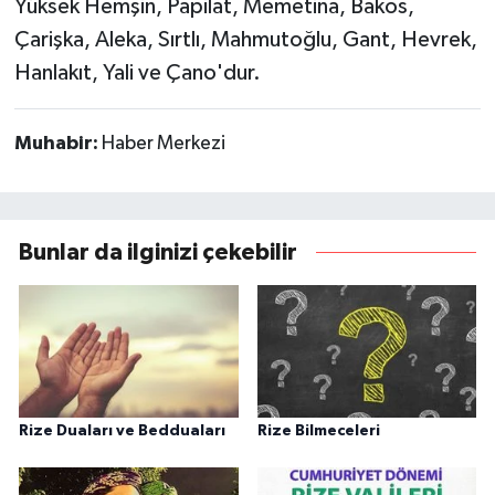
Yüksek Hemşin, Papilat, Memetina, Bakos,
Çarişka, Aleka, Sırtlı, Mahmutoğlu, Gant, Hevrek,
Hanlakıt, Yali ve Çano'dur.
Muhabir:
Haber Merkezi
Bunlar da ilginizi çekebilir
Rize Duaları ve Bedduaları
Rize Bilmeceleri