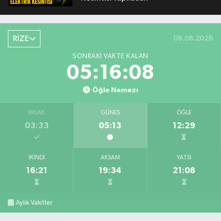
RİZE
08.08.2026
SONRAKI VAKTE KALAN
05:16:07
Öğle Namazı
İMSAK
GÜNEŞ
ÖĞLE
03:33
05:13
12:29
İKINDI
AKŞAM
YATSI
16:21
19:34
21:08
Aylık Vakitler