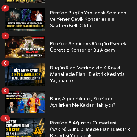
6
Rize’de Bugün Yapılacak Semicenk
ve Yener Çevik Konserlerinin
Saatleri Belli Oldu
7
Rize’de Semicenk Rüzgârı Esecek:
Ücretsiz Konserler Bu Akşam
8
Bugün Rize Merkez'de 4 Köy 4
Mahallede Planlı Elektrik Kesintisi
Yaşanacak
9
Barış Alper Yılmaz, Rize’den
Ayrılırken Ne Kadar Haklıydı?
10
Rize’de 8 Ağustos Cumartesi
(YARIN) Günü 3 İlçede Planlı Elektrik
Kesintisi Yapılacak