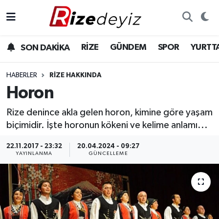
Spor
Rize Nöbetçi Eczaneler
RİZE
GÜNDEM
SPOR
YURTT
SON DAKİKA
Gündem
Rize Hava Durumu
HABERLER
RIZE HAKKINDA
Yurttan Haberler
Rize Trafik Yoğunluk Haritası
Horon
Rize denince akla gelen horon, kimine göre yaşam
Ekonomi
Süper Lig Puan Durumu ve Fikstür
biçimidir. İşte horonun kökeni ve kelime anlamı...
Teknoloji
Tüm Manşetler
22.11.2017 - 23:32
20.04.2024 - 09:27
YAYINLANMA
GÜNCELLEME
Sağlık
Son Dakika Haberleri
Haber Arşivi