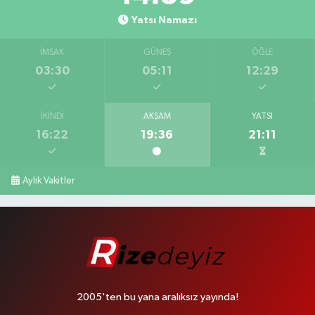
Yatsı Namazı
İMSAK
GÜNEŞ
ÖĞLE
03:30
05:11
12:29
İKINDI
AKŞAM
YATSI
16:22
19:36
21:11
Aylık Vakitler
2005'ten bu yana aralıksız yayında!