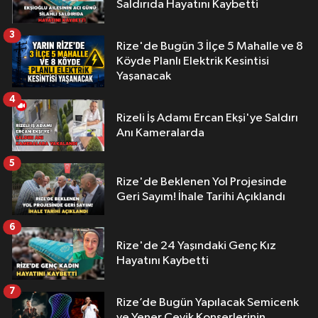
Saldırıda Hayatını Kaybetti
3
Rize'de Bugün 3 İlçe 5 Mahalle ve 8
Köyde Planlı Elektrik Kesintisi
Yaşanacak
4
Rizeli İş Adamı Ercan Ekşi'ye Saldırı
Anı Kameralarda
5
Rize'de Beklenen Yol Projesinde
Geri Sayım! İhale Tarihi Açıklandı
6
Rize'de 24 Yaşındaki Genç Kız
Hayatını Kaybetti
7
Rize’de Bugün Yapılacak Semicenk
ve Yener Çevik Konserlerinin