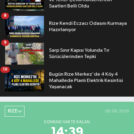
Saatleri Belli Oldu
8
Rize Kendi Eczacı Odasını Kurmaya
Hazırlanıyor
9
Sarp Sınır Kapısı Yolunda Tır
Sürücülerinden Tepki
10
Bugün Rize Merkez'de 4 Köy 4
Mahallede Planlı Elektrik Kesintisi
Yaşanacak
RİZE
06.08.2026
SONRAKI VAKTE KALAN
14:38