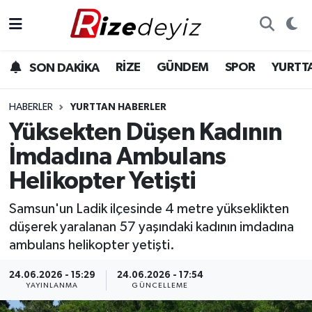
Spor
Rize Nöbetçi Eczaneler
RİZE
GÜNDEM
SPOR
YURTT
SON DAKİKA
Gündem
Rize Hava Durumu
HABERLER
YURTTAN HABERLER
Yurttan Haberler
Rize Trafik Yoğunluk Haritası
Yüksekten Düşen Kadının
İmdadına Ambulans
Ekonomi
Süper Lig Puan Durumu ve Fikstür
Helikopter Yetişti
Teknoloji
Tüm Manşetler
Samsun'un Ladik ilçesinde 4 metre yükseklikten
düşerek yaralanan 57 yaşındaki kadının imdadına
Sağlık
Son Dakika Haberleri
ambulans helikopter yetişti.
Haber Arşivi
24.06.2026 - 15:29
24.06.2026 - 17:54
YAYINLANMA
GÜNCELLEME