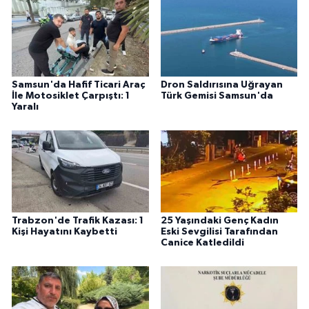
Samsun'da Hafif Ticari Araç
Dron Saldırısına Uğrayan
İle Motosiklet Çarpıştı: 1
Türk Gemisi Samsun'da
Yaralı
Trabzon'de Trafik Kazası: 1
25 Yaşındaki Genç Kadın
Kişi Hayatını Kaybetti
Eski Sevgilisi Tarafından
Canice Katledildi