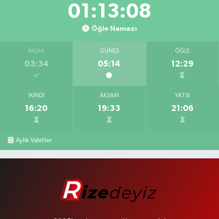
01:13:08
Öğle Namazı
İMSAK
GÜNEŞ
ÖĞLE
03:34
05:14
12:29
İKINDI
AKŞAM
YATSI
16:20
19:33
21:06
Aylık Vakitler