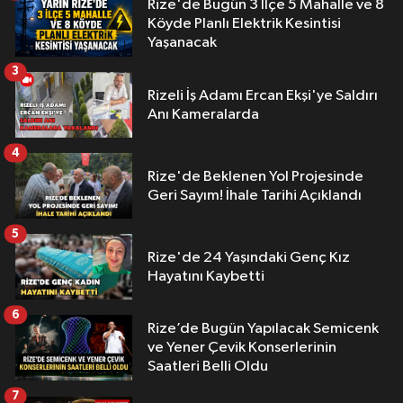
Rize'de Bugün 3 İlçe 5 Mahalle ve 8
Köyde Planlı Elektrik Kesintisi
Yaşanacak
3
Rizeli İş Adamı Ercan Ekşi'ye Saldırı
Anı Kameralarda
4
Rize'de Beklenen Yol Projesinde
Geri Sayım! İhale Tarihi Açıklandı
5
Rize'de 24 Yaşındaki Genç Kız
Hayatını Kaybetti
6
Rize’de Bugün Yapılacak Semicenk
ve Yener Çevik Konserlerinin
Saatleri Belli Oldu
7