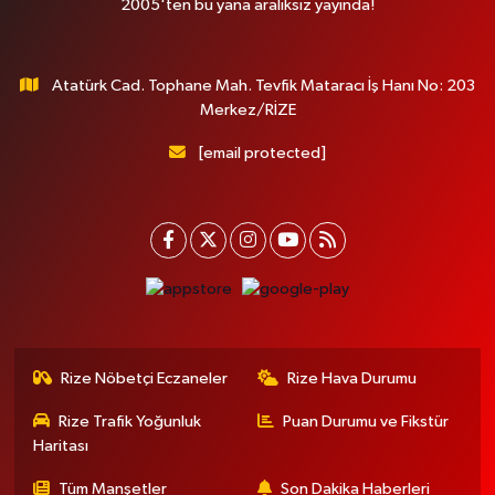
2005'ten bu yana aralıksız yayında!
Atatürk Cad. Tophane Mah. Tevfik Mataracı İş Hanı No: 203
Merkez/RİZE
[email protected]
Rize Nöbetçi Eczaneler
Rize Hava Durumu
Rize Trafik Yoğunluk
Puan Durumu ve Fikstür
Haritası
Tüm Manşetler
Son Dakika Haberleri