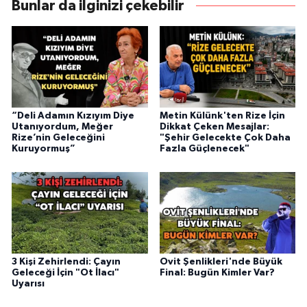
Bunlar da ilginizi çekebilir
“Deli Adamın Kızıyım Diye
Metin Külünk'ten Rize İçin
Utanıyordum, Meğer
Dikkat Çeken Mesajlar:
Rize’nin Geleceğini
"Şehir Gelecekte Çok Daha
Kuruyormuş”
Fazla Güçlenecek"
3 Kişi Zehirlendi: Çayın
Ovit Şenlikleri'nde Büyük
Geleceği İçin "Ot İlacı"
Final: Bugün Kimler Var?
Uyarısı