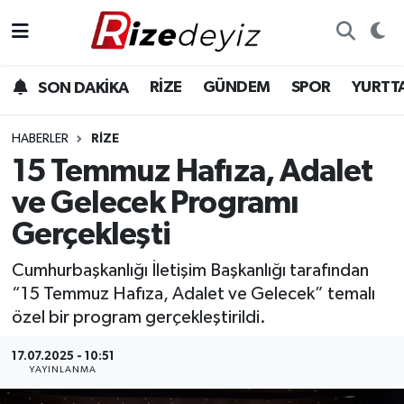
Spor
Rize Nöbetçi Eczaneler
RİZE
GÜNDEM
SPOR
YURTT
SON DAKİKA
Gündem
Rize Hava Durumu
HABERLER
RIZE
Yurttan Haberler
Rize Trafik Yoğunluk Haritası
15 Temmuz Hafıza, Adalet
ve Gelecek Programı
Ekonomi
Süper Lig Puan Durumu ve Fikstür
Gerçekleşti
Teknoloji
Tüm Manşetler
Cumhurbaşkanlığı İletişim Başkanlığı tarafından
“15 Temmuz Hafıza, Adalet ve Gelecek” temalı
Sağlık
Son Dakika Haberleri
özel bir program gerçekleştirildi.
Haber Arşivi
17.07.2025 - 10:51
YAYINLANMA