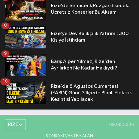
Rize’de Semicenk Rüzgârı Esecek:
Ücretsiz Konserler Bu Akşam
8
Rize’ye Dev Balıkçılık Yatırımı: 300
Kişiye İstihdam
9
Barış Alper Yılmaz, Rize’den
Ayrılırken Ne Kadar Haklıydı?
10
Rize’de 8 Ağustos Cumartesi
(YARIN) Günü 3 İlçede Planlı Elektrik
Kesintisi Yapılacak
RİZE
09.08.2026
SONRAKI VAKTE KALAN