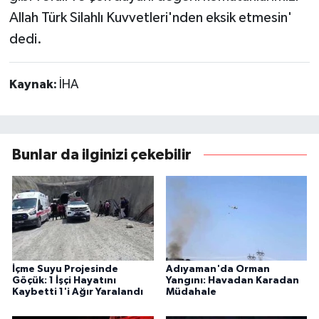
Allah Türk Silahlı Kuvvetleri'nden eksik etmesin'
dedi.
Kaynak:
İHA
Bunlar da ilginizi çekebilir
İçme Suyu Projesinde
Adıyaman'da Orman
Göçük: 1 İşçi Hayatını
Yangını: Havadan Karadan
Kaybetti 1'i Ağır Yaralandı
Müdahale