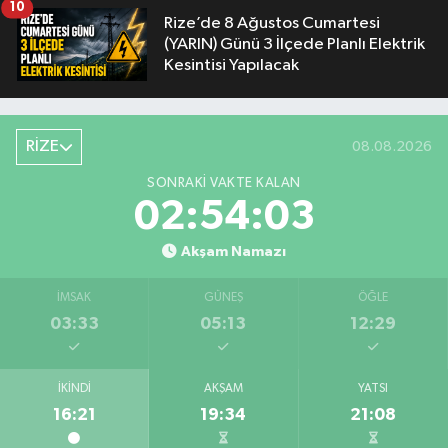
10
Rize’de 8 Ağustos Cumartesi
(YARIN) Günü 3 İlçede Planlı Elektrik
Kesintisi Yapılacak
RİZE
08.08.2026
SONRAKI VAKTE KALAN
02:54:02
Akşam Namazı
İMSAK
GÜNEŞ
ÖĞLE
03:33
05:13
12:29
İKINDI
AKŞAM
YATSI
16:21
19:34
21:08