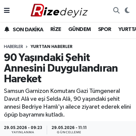
Spor
Rize Nöbetçi Eczaneler
RİZE
GÜNDEM
SPOR
YURTT
SON DAKİKA
Gündem
Rize Hava Durumu
HABERLER
YURTTAN HABERLER
Yurttan Haberler
Rize Trafik Yoğunluk Haritası
90 Yaşındaki Şehit
Annesini Duygulandıran
Ekonomi
Süper Lig Puan Durumu ve Fikstür
Hareket
Teknoloji
Tüm Manşetler
Samsun Garnizon Komutanı Gazi Tümgeneral
Davut Alâ ve eşi Selda Alâ, 90 yaşındaki şehit
Sağlık
Son Dakika Haberleri
annesi Bedriye Hamlı'yı ailece ziyaret ederek elini
öpüp bayramını kutladı.
Haber Arşivi
29.05.2026 - 09:23
29.05.2026 - 11:11
YAYINLANMA
GÜNCELLEME