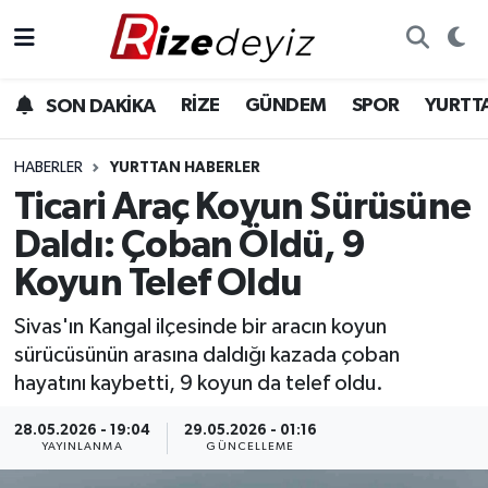
Spor
Rize Nöbetçi Eczaneler
RİZE
GÜNDEM
SPOR
YURTT
SON DAKİKA
Gündem
Rize Hava Durumu
HABERLER
YURTTAN HABERLER
Yurttan Haberler
Rize Trafik Yoğunluk Haritası
Ticari Araç Koyun Sürüsüne
Daldı: Çoban Öldü, 9
Ekonomi
Süper Lig Puan Durumu ve Fikstür
Koyun Telef Oldu
Teknoloji
Tüm Manşetler
Sivas'ın Kangal ilçesinde bir aracın koyun
sürücüsünün arasına daldığı kazada çoban
Sağlık
Son Dakika Haberleri
hayatını kaybetti, 9 koyun da telef oldu.
Haber Arşivi
28.05.2026 - 19:04
29.05.2026 - 01:16
YAYINLANMA
GÜNCELLEME