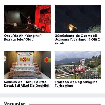
Ordu'da Ahır Yangını: 1
Gümüşhane'de Otomobil
Buzağı Telef Oldu
Uçuruma Yuvarlandı: 1 Ölü 2
Yaralı
Samsun'da 1 Ton 160 Litre
Trabzon'da Dağ Kızağına
Kaçak Etil Alkol Ele Geçirildi
Turist Akını
Yorumlar