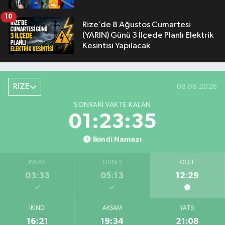
10
Rize’de 8 Ağustos Cumartesi
(YARIN) Günü 3 İlçede Planlı Elektrik
Kesintisi Yapılacak
RİZE
08.08.2026
SONRAKI VAKTE KALAN
01:23:34
İkindi Namazı
İMSAK
GÜNEŞ
ÖĞLE
03:33
05:13
12:29
İKINDI
AKŞAM
YATSI
16:21
19:34
21:08