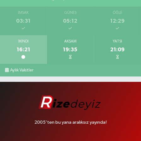
İMSAK
GÜNEŞ
ÖĞLE
03:31
05:12
12:29
İKINDI
AKŞAM
YATSI
16:21
19:35
21:09
Aylık Vakitler
2005'ten bu yana aralıksız yayında!