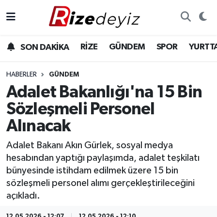
Spor
Rize Nöbetçi Eczaneler
RİZE
GÜNDEM
SPOR
YURTT
SON DAKİKA
Gündem
Rize Hava Durumu
HABERLER
GÜNDEM
Yurttan Haberler
Rize Trafik Yoğunluk Haritası
Adalet Bakanlığı'na 15 Bin
Sözleşmeli Personel
Ekonomi
Süper Lig Puan Durumu ve Fikstür
Alınacak
Teknoloji
Tüm Manşetler
Adalet Bakanı Akın Gürlek, sosyal medya
hesabından yaptığı paylaşımda, adalet teşkilatı
Sağlık
Son Dakika Haberleri
bünyesinde istihdam edilmek üzere 15 bin
sözleşmeli personel alımı gerçekleştirileceğini
Haber Arşivi
açıkladı.
12.05.2026 - 12:07
12.05.2026 - 12:10