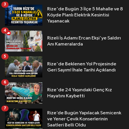
3
Rize'de Bugün 3 İlçe 5 Mahalle ve 8
Köyde Planlı Elektrik Kesintisi
Yaşanacak
4
Rizeli İş Adamı Ercan Ekşi'ye Saldırı
Anı Kameralarda
5
Rize'de Beklenen Yol Projesinde
Geri Sayım! İhale Tarihi Açıklandı
6
Rize'de 24 Yaşındaki Genç Kız
Hayatını Kaybetti
7
Rize’de Bugün Yapılacak Semicenk
ve Yener Çevik Konserlerinin
Saatleri Belli Oldu