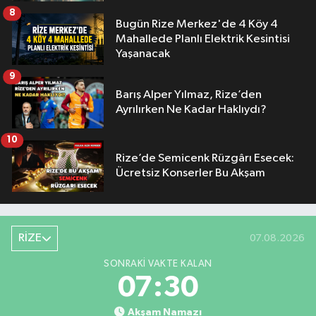
8
Bugün Rize Merkez'de 4 Köy 4
Mahallede Planlı Elektrik Kesintisi
Yaşanacak
9
Barış Alper Yılmaz, Rize’den
Ayrılırken Ne Kadar Haklıydı?
10
Rize’de Semicenk Rüzgârı Esecek:
Ücretsiz Konserler Bu Akşam
RİZE
07.08.2026
SONRAKI VAKTE KALAN
07:29
Akşam Namazı