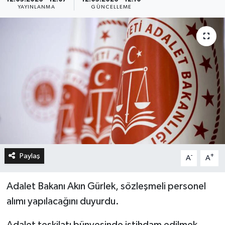
YAYINLANMA
GÜNCELLEME
Paylaş
-
+
A
A
Adalet Bakanı Akın Gürlek, sözleşmeli personel
alımı yapılacağını duyurdu.
Adalet teşkilatı bünyesinde istihdam edilmek