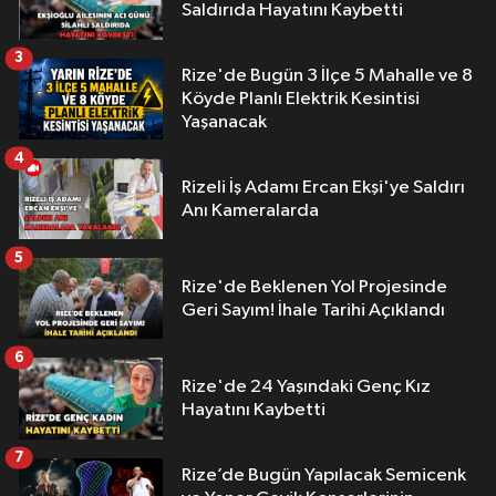
Saldırıda Hayatını Kaybetti
3
Rize'de Bugün 3 İlçe 5 Mahalle ve 8
Köyde Planlı Elektrik Kesintisi
Yaşanacak
4
Rizeli İş Adamı Ercan Ekşi'ye Saldırı
Anı Kameralarda
5
Rize'de Beklenen Yol Projesinde
Geri Sayım! İhale Tarihi Açıklandı
6
Rize'de 24 Yaşındaki Genç Kız
Hayatını Kaybetti
7
Rize’de Bugün Yapılacak Semicenk