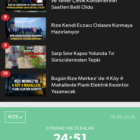
ve Yener Çevik Konserlerinin
Saatleri Belli Oldu
8
Rize Kendi Eczacı Odasını Kurmaya
Hazırlanıyor
9
Sarp Sınır Kapısı Yolunda Tır
Sürücülerinden Tepki
10
Bugün Rize Merkez'de 4 Köy 4
Mahallede Planlı Elektrik Kesintisi
Yaşanacak
RİZE
06.08.2026
SONRAKI VAKTE KALAN
24:50