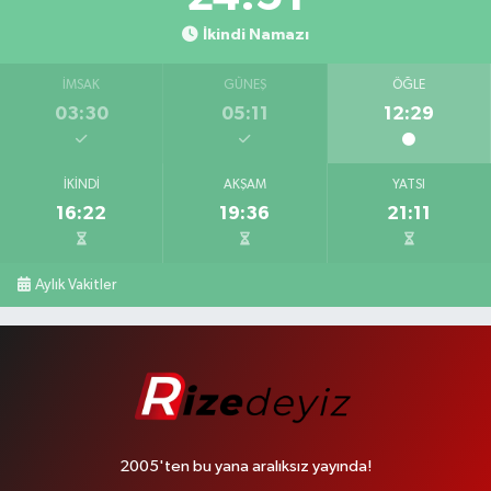
İkindi Namazı
İMSAK
GÜNEŞ
ÖĞLE
03:30
05:11
12:29
İKINDI
AKŞAM
YATSI
16:22
19:36
21:11
Aylık Vakitler
2005'ten bu yana aralıksız yayında!