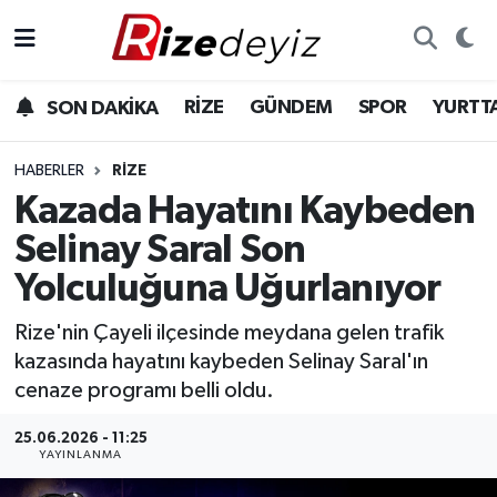
Spor
Rize Nöbetçi Eczaneler
RİZE
GÜNDEM
SPOR
YURTT
SON DAKİKA
Gündem
Rize Hava Durumu
HABERLER
RIZE
Yurttan Haberler
Rize Trafik Yoğunluk Haritası
Kazada Hayatını Kaybeden
Selinay Saral Son
Ekonomi
Süper Lig Puan Durumu ve Fikstür
Yolculuğuna Uğurlanıyor
Teknoloji
Tüm Manşetler
Rize'nin Çayeli ilçesinde meydana gelen trafik
kazasında hayatını kaybeden Selinay Saral'ın
Sağlık
Son Dakika Haberleri
cenaze programı belli oldu.
Haber Arşivi
25.06.2026 - 11:25
YAYINLANMA