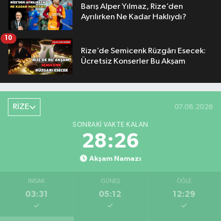
Barış Alper Yılmaz, Rize’den
Ayrılırken Ne Kadar Haklıydı?
10
Rize’de Semicenk Rüzgârı Esecek:
Ücretsiz Konserler Bu Akşam
RİZE
07.08.2026
SONRAKI VAKTE KALAN
28:25
Akşam Namazı
İMSAK
GÜNEŞ
ÖĞLE
03:31
05:12
12:29