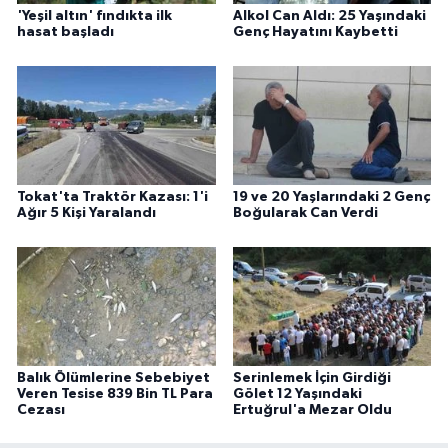
'Yeşil altın' fındıkta ilk
Alkol Can Aldı: 25 Yaşındaki
hasat başladı
Genç Hayatını Kaybetti
Tokat'ta Traktör Kazası: 1'i
19 ve 20 Yaşlarındaki 2 Genç
Ağır 5 Kişi Yaralandı
Boğularak Can Verdi
Balık Ölümlerine Sebebiyet
Serinlemek İçin Girdiği
Veren Tesise 839 Bin TL Para
Gölet 12 Yaşındaki
Cezası
Ertuğrul'a Mezar Oldu