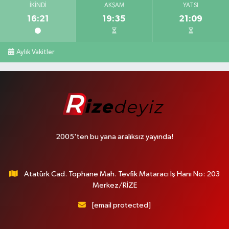
İKINDI
AKŞAM
YATSI
16:21
19:35
21:09
Aylık Vakitler
2005'ten bu yana aralıksız yayında!
Atatürk Cad. Tophane Mah. Tevfik Mataracı İş Hanı No: 203
Merkez/RİZE
[email protected]