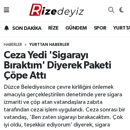
Spor
Rize Nöbetçi Eczaneler
RİZE
GÜNDEM
SPOR
YURTT
SON DAKİKA
Gündem
Rize Hava Durumu
HABERLER
YURTTAN HABERLER
Yurttan Haberler
Rize Trafik Yoğunluk Haritası
Ceza Yedi 'Sigarayı
Bıraktım' Diyerek Paketi
Ekonomi
Süper Lig Puan Durumu ve Fikstür
Çöpe Attı
Teknoloji
Tüm Manşetler
Düzce Belediyesince çevre kirliliğini önlemek
amacıyla gerçekleştirilen denetimde yere sigara
Sağlık
Son Dakika Haberleri
izmariti ve çöp atan vatandaşlara zabıta
tarafından cezai işlem uygulandı. Ceza sonrası bir
Haber Arşivi
vatandaş, 'Ben zaten sigarayı bırakacaktım. Çok
iyi oldu, teşekkür ediyorum' diyerek, sigara