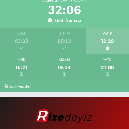
SONRAKI VAKTE KALAN
32:05
İkindi Namazı
İMSAK
GÜNEŞ
ÖĞLE
03:33
05:13
12:29
İKINDI
AKŞAM
YATSI
16:21
19:34
21:08
Aylık Vakitler