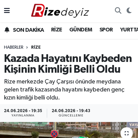
Spor
Rize Nöbetçi Eczaneler
RİZE
GÜNDEM
SPOR
YURTT
SON DAKİKA
Gündem
Rize Hava Durumu
HABERLER
RIZE
Yurttan Haberler
Rize Trafik Yoğunluk Haritası
Kazada Hayatını Kaybeden
Kişinin Kimliği Belli Oldu
Ekonomi
Süper Lig Puan Durumu ve Fikstür
Rize merkezde Çay Çarşısı önünde meydana
Teknoloji
Tüm Manşetler
gelen trafik kazasında hayatını kaybeden genç
kızın kimliği belli oldu.
Sağlık
Son Dakika Haberleri
24.06.2026 - 19:35
24.06.2026 - 19:43
YAYINLANMA
GÜNCELLEME
Haber Arşivi