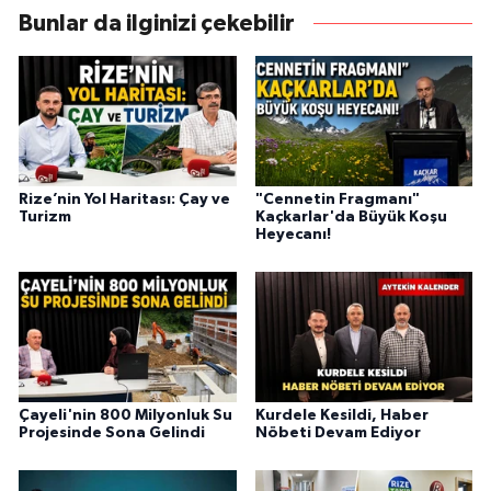
Bunlar da ilginizi çekebilir
Rize’nin Yol Haritası: Çay ve
"Cennetin Fragmanı"
Turizm
Kaçkarlar'da Büyük Koşu
Heyecanı!
Çayeli'nin 800 Milyonluk Su
Kurdele Kesildi, Haber
Projesinde Sona Gelindi
Nöbeti Devam Ediyor