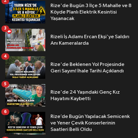
2
Rize'de Bugün 3 İlçe 5 Mahalle ve 8
Köyde Planlı Elektrik Kesintisi
Yaşanacak
3
Rizeli İş Adamı Ercan Ekşi'ye Saldırı
Anı Kameralarda
4
Rize'de Beklenen Yol Projesinde
Geri Sayım! İhale Tarihi Açıklandı
5
Rize'de 24 Yaşındaki Genç Kız
Hayatını Kaybetti
6
Rize’de Bugün Yapılacak Semicenk
ve Yener Çevik Konserlerinin
Saatleri Belli Oldu