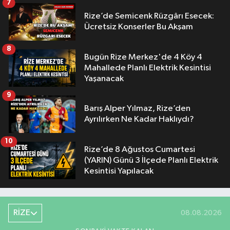
7
Rize’de Semicenk Rüzgârı Esecek:
Ücretsiz Konserler Bu Akşam
8
Bugün Rize Merkez'de 4 Köy 4
Mahallede Planlı Elektrik Kesintisi
Yaşanacak
9
Barış Alper Yılmaz, Rize’den
Ayrılırken Ne Kadar Haklıydı?
10
Rize’de 8 Ağustos Cumartesi
(YARIN) Günü 3 İlçede Planlı Elektrik
Kesintisi Yapılacak
RİZE
08.08.2026