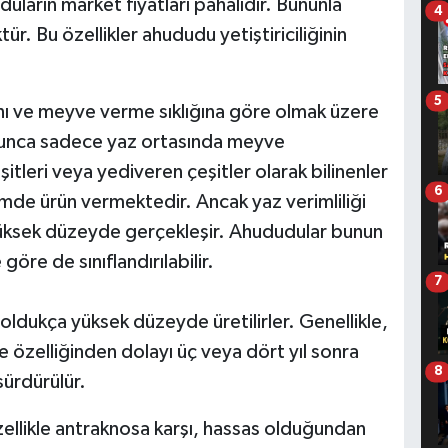
uların market fiyatları pahalıdır. Bununla
4
tür. Bu özellikler ahududu yetiştiriciliğinin
5
 ve meyve verme sıklığına göre olmak üzere
 boyunca sadece yaz ortasında meyve
tleri veya yediveren çeşitler olarak bilinenler
6
mde ürün vermektedir. Ancak yaz verimliliği
 yüksek düzeyde gerçekleşir. Ahududular bunun
öre de sınıflandırılabilir.
7
n oldukça yüksek düzeyde üretilirler. Genellikle,
e özelliğinden dolayı üç veya dört yıl sonra
8
 sürdürülür.
özellikle antraknosa karşı, hassas olduğundan