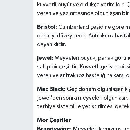
kuvvetli büyür ve oldukça verimlidir. Ç
veren ve yaz ortasında olgunlaşan bir ç
Bristol:
Cumberland çeşidine göre meyve
daha iyi düzeydedir. Antraknoz hastalı
dayanıklıdır.
Jewel:
Meyveleri büyük, parlak görünüml
sahip bir çeşittir. Kuvvetli gelişen bit
veren ve antraknoz hastalığına karşı 
Mac Black:
Geç dönem olgunlaşan kıyme
Jewel'den sonra meyveleri olgunlaşır. M
terbiye sistemi ile yetiştirilmesi gereke
Mor Çeşitler
Brandywine:
Meyveleri kırmızımsı-mor r