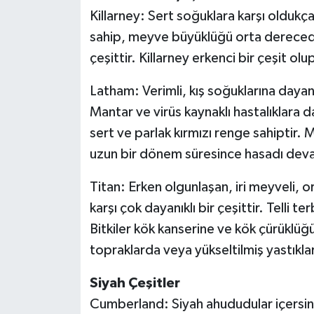
Killarney: Sert soğuklara karşı oldukça 
sahip, meyve büyüklüğü orta dereced
çeşittir. Killarney erkenci bir çeşit o
Latham: Verimli, kış soğuklarına dayanı
Mantar ve virüs kaynaklı hastalıklara da
sert ve parlak kırmızı renge sahiptir.
uzun bir dönem süresince hasadı dev
Titan: Erken olgunlaşan, iri meyveli, 
karşı çok dayanıklı bir çeşittir. Telli t
Bitkiler kök kanserine ve kök çürüklüğ
topraklarda veya yükseltilmiş yastıklar
Siyah Çeşitler
Cumberland: Siyah ahududular içersinde