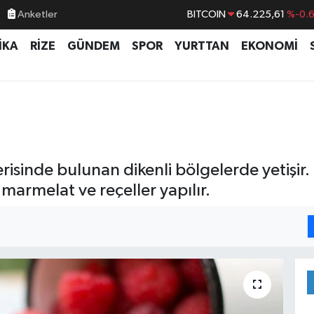
Anketler
DOLAR
47,6704
%
EURO
55,0406
%-0.
İKA
RİZE
GÜNDEM
SPOR
YURTTAN
EKONOMİ
STERLİN
64,2143
%
GRAM ALTIN
6510.40
%0.4
BİST100
13.799
%7
BITCOIN
64.225,61
%-0.
erisinde bulunan dikenli bölgelerde yetişir
marmelat ve reçeller yapılır.