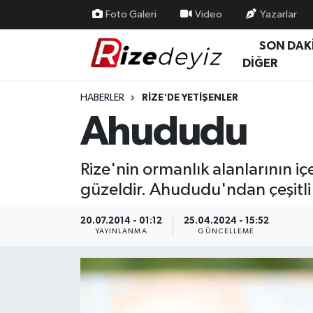
Foto Galeri
Video
Yazarlar
SON DAK
Spor
Rize Nöbetçi Eczaneler
DİĞER
Gündem
Rize Hava Durumu
HABERLER
RIZE'DE YETIŞENLER
Ahududu
Yurttan Haberler
Rize Trafik Yoğunluk Haritası
Ekonomi
Süper Lig Puan Durumu ve Fikstür
Rize'nin ormanlık alanlarının iç
güzeldir. Ahududu'ndan çeşitli 
Teknoloji
Tüm Manşetler
20.07.2014 - 01:12
25.04.2024 - 15:52
Sağlık
Son Dakika Haberleri
YAYINLANMA
GÜNCELLEME
Haber Arşivi