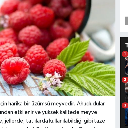
1
2
için harika bir üzümsü meyvedir. Ahududular
3
rından etkilenir ve yüksek kalitede meyve
jellerde, tatlılarda kullanılabildiği gibi taze