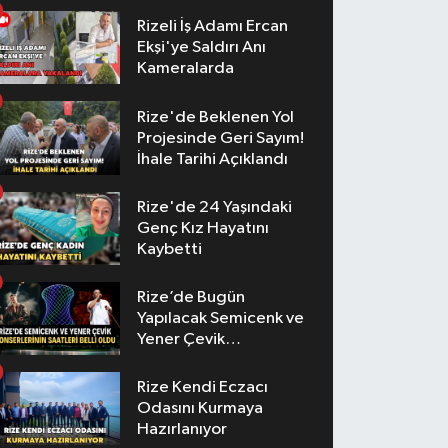
Rizeli İş Adamı Ercan
Ekşi'ye Saldırı Anı
Kameralarda
Rize'de Beklenen Yol
Projesinde Geri Sayım!
İhale Tarihi Açıklandı
Rize'de 24 Yaşındaki
Genç Kız Hayatını
Kaybetti
Rize’de Bugün
Yapılacak Semicenk ve
Yener Çevik
Konserlerinin Saatleri
Belli Oldu
Rize Kendi Eczacı
Odasını Kurmaya
Hazırlanıyor