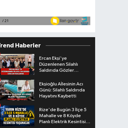
Trend Haberler
Ercan Ekşi'ye
Düzenlenen Silahlı
Saldırıda Gözler
Faillerde
Ekşioğlu Aİlesinin Acı
Günü: Silahlı Saldırıda
Hayatını Kaybetti
Rize'de Bugün 3 İlçe 5
Mahalle ve 8 Köyde
Planlı Elektrik Kesintisi
Yaşanacak