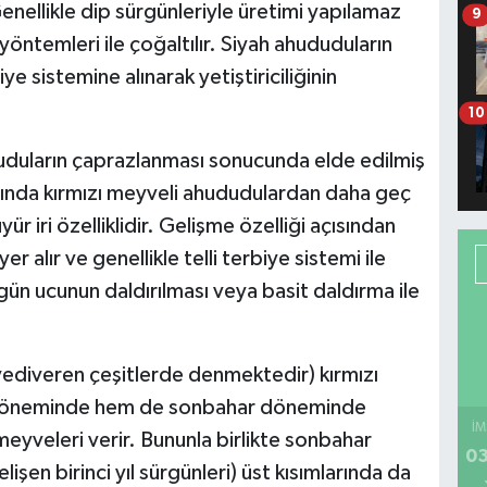
nellikle dip sürgünleriyle üretimi yapılamaz
9
öntemleri ile çoğaltılır. Siyah ahududuların
iye sistemine alınarak yetiştiriciliğinin
10
duduların çaprazlanması sonucunda elde edilmiş
rında kırmızı meyveli ahududulardan daha geç
r iri özelliklidir. Gelişme özelliği açısından
r alır ve genellikle telli terbiye sistemi ile
sürgün ucunun daldırılması veya basit daldırma ile
yediveren çeşitlerde denmektedir) kırmızı
z döneminde hem de sonbahar döneminde
İM
meyveleri verir. Bununla birlikte sonbahar
03
elişen birinci yıl sürgünleri) üst kısımlarında da