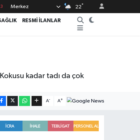
°
Merkez
0
22
08
SAĞLIK
RESMİ İLANLAR
0
5
0
63
. Kokusu kadar tadı da çok
-
+
A
A