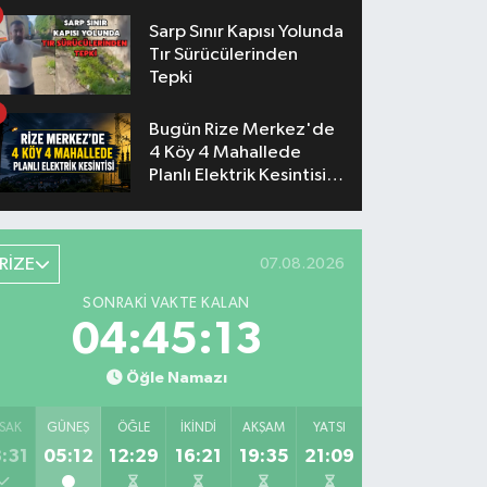
Sarp Sınır Kapısı Yolunda
Tır Sürücülerinden
Tepki
Bugün Rize Merkez'de
4 Köy 4 Mahallede
Planlı Elektrik Kesintisi
Yaşanacak
RİZE
07.08.2026
SONRAKI VAKTE KALAN
04:45:12
Öğle Namazı
SAK
GÜNEŞ
ÖĞLE
İKINDI
AKŞAM
YATSI
:31
05:12
12:29
16:21
19:35
21:09