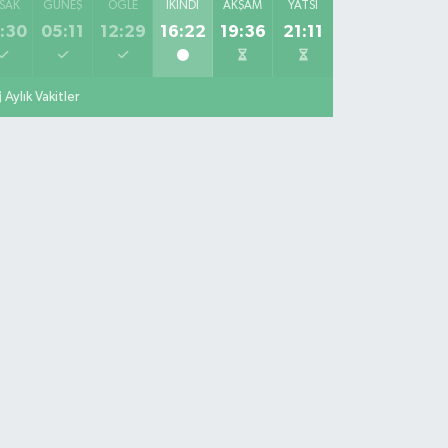
SAK
GÜNEŞ
ÖĞLE
İKINDI
AKŞAM
YATSI
:30
05:11
12:29
16:22
19:36
21:11
Aylık Vakitler