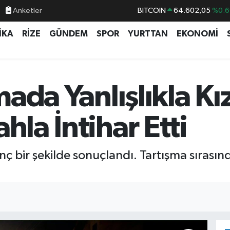
Anketler
BITCOIN
64.602,05
%0.6
DOLAR
47,6006
%0.0
İKA
RİZE
GÜNDEM
SPOR
YURTTAN
EKONOMİ
EURO
55,0250
%0.0
STERLİN
64,2398
%0.
GRAM ALTIN
6513.94
%0.3
şmada Yanlışlıkla Kı
BİST100
13.768
%4
hla İntihar Etti
nç bir şekilde sonuçlandı. Tartışma sırasınd