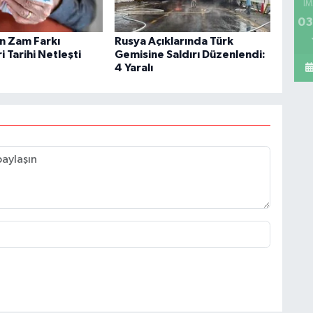
İM
03
in Zam Farkı
Rusya Açıklarında Türk
 Tarihi Netleşti
Gemisine Saldırı Düzenlendi:
4 Yaralı