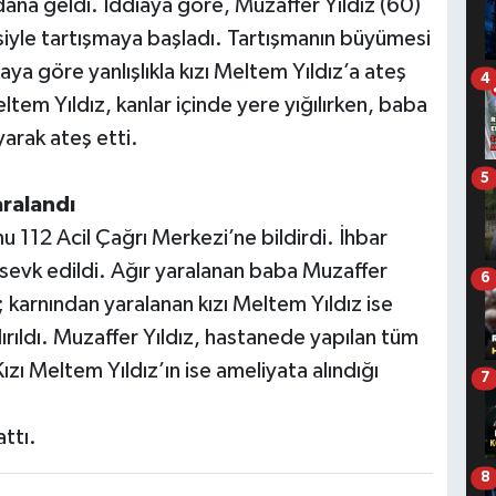
ana geldi. İddiaya göre, Muzaffer Yıldız (60)
iyle tartışmaya başladı. Tartışmanın büyümesi
aya göre yanlışlıkla kızı Meltem Yıldız’a ateş
4
ltem Yıldız, kanlar içinde yere yığılırken, baba
yarak ateş etti.
5
aralandı
mu 112 Acil Çağrı Merkezi’ne bildirdi. İhbar
i sevk edildi. Ağır yaralanan baba Muzaffer
6
 karnından yaralanan kızı Meltem Yıldız ise
rıldı. Muzaffer Yıldız, hastanede yapılan tüm
ı Meltem Yıldız’ın ise ameliyata alındığı
7
attı.
8