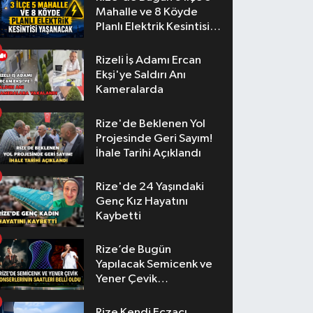
Mahalle ve 8 Köyde
Planlı Elektrik Kesintisi
Yaşanacak
Rizeli İş Adamı Ercan
Ekşi'ye Saldırı Anı
Kameralarda
Rize'de Beklenen Yol
Projesinde Geri Sayım!
İhale Tarihi Açıklandı
Rize'de 24 Yaşındaki
Genç Kız Hayatını
Kaybetti
Rize’de Bugün
Yapılacak Semicenk ve
Yener Çevik
Konserlerinin Saatleri
Belli Oldu
Rize Kendi Eczacı