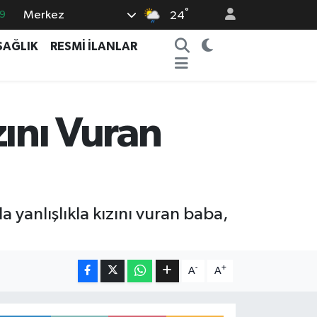
°
Merkez
9
24
6
SAĞLIK
RESMİ İLANLAR
2
2
2
zını Vuran
8
a yanlışlıkla kızını vuran baba,
-
+
A
A