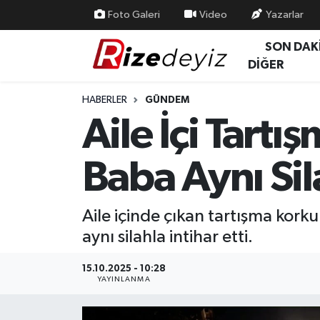
Foto Galeri
Video
Yazarlar
SON DAK
Spor
Rize Nöbetçi Eczaneler
DİĞER
Gündem
Rize Hava Durumu
HABERLER
GÜNDEM
Aile İçi Tartı
Yurttan Haberler
Rize Trafik Yoğunluk Haritası
Baba Aynı Sila
Ekonomi
Süper Lig Puan Durumu ve Fikstür
Teknoloji
Tüm Manşetler
Aile içinde çıkan tartışma korku
aynı silahla intihar etti.
Sağlık
Son Dakika Haberleri
15.10.2025 - 10:28
Haber Arşivi
YAYINLANMA