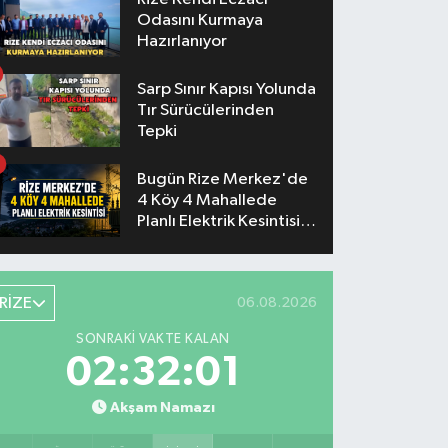
Odasını Kurmaya
Hazırlanıyor
Sarp Sınır Kapısı Yolunda
Tır Sürücülerinden
Tepki
Bugün Rize Merkez'de
4 Köy 4 Mahallede
Planlı Elektrik Kesintisi
Yaşanacak
RİZE
06.08.2026
SONRAKI VAKTE KALAN
02:32:00
Akşam Namazı