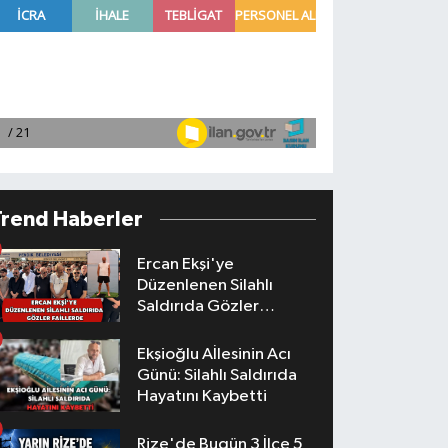
Trend Haberler
Ercan Ekşi'ye
Düzenlenen Silahlı
Saldırıda Gözler
Faillerde
Ekşioğlu Aİlesinin Acı
Günü: Silahlı Saldırıda
Hayatını Kaybetti
Rize'de Bugün 3 İlçe 5