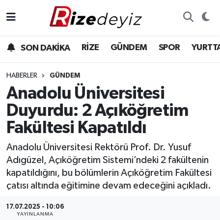
Spor
Rize Nöbetçi Eczaneler
RİZE
GÜNDEM
SPOR
YURTT
SON DAKİKA
Gündem
Rize Hava Durumu
HABERLER
GÜNDEM
Yurttan Haberler
Rize Trafik Yoğunluk Haritası
Anadolu Üniversitesi
Duyurdu: 2 Açıköğretim
Ekonomi
Süper Lig Puan Durumu ve Fikstür
Fakültesi Kapatıldı
Teknoloji
Tüm Manşetler
Anadolu Üniversitesi Rektörü Prof. Dr. Yusuf
Adıgüzel, Açıköğretim Sistemi’ndeki 2 fakültenin
Sağlık
Son Dakika Haberleri
kapatıldığını, bu bölümlerin Açıköğretim Fakültesi
çatısı altında eğitimine devam edeceğini açıkladı.
Haber Arşivi
17.07.2025 - 10:06
YAYINLANMA