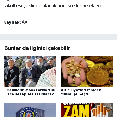
fakültesi şeklinde alacaklarını sözlerine ekledi.
Kaynak:
AA
Bunlar da ilginizi çekebilir
Emeklilerin Maaş Farkları Bu
Altın Fiyatları Yeniden
Gece Hesaplara Yatırılacak
Yükselişe Geçti