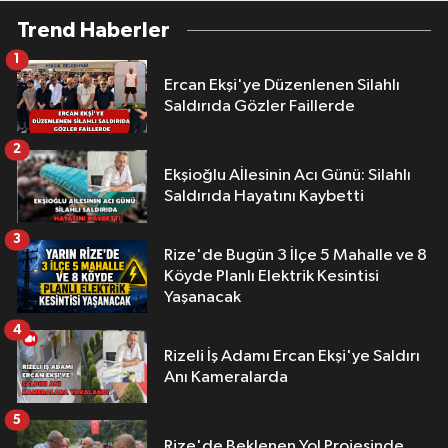
Trend Haberler
1
Ercan Ekşi'ye Düzenlenen Silahlı
Saldırıda Gözler Faillerde
2
Ekşioğlu Aİlesinin Acı Günü: Silahlı
Saldırıda Hayatını Kaybetti
3
Rize'de Bugün 3 İlçe 5 Mahalle ve 8
Köyde Planlı Elektrik Kesintisi
Yaşanacak
4
Rizeli İş Adamı Ercan Ekşi'ye Saldırı
Anı Kameralarda
5
Rize'de Beklenen Yol Projesinde