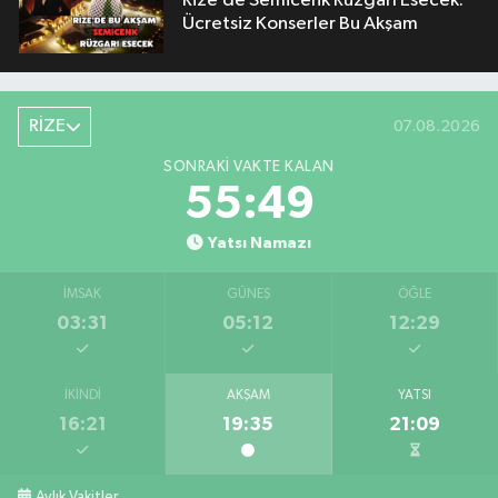
Rize’de Semicenk Rüzgârı Esecek:
Ücretsiz Konserler Bu Akşam
RİZE
07.08.2026
SONRAKI VAKTE KALAN
55:49
Yatsı Namazı
İMSAK
GÜNEŞ
ÖĞLE
03:31
05:12
12:29
İKINDI
AKŞAM
YATSI
16:21
19:35
21:09
Aylık Vakitler