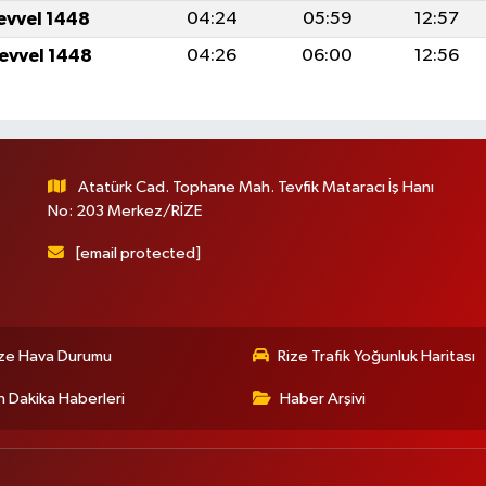
levvel 1448
04:24
05:59
12:57
levvel 1448
04:26
06:00
12:56
Atatürk Cad. Tophane Mah. Tevfik Mataracı İş Hanı
No: 203 Merkez/RİZE
[email protected]
ize Hava Durumu
Rize Trafik Yoğunluk Haritası
 Dakika Haberleri
Haber Arşivi