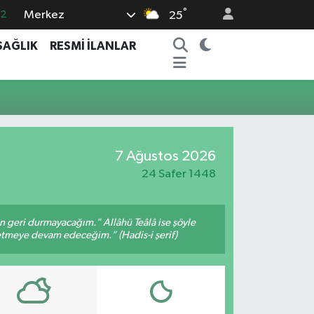
°
Merkez
.2
25
17
SAĞLIK
RESMİ İLANLAR
27
35
12
19
7 Ağustos 2026
24 Safer 1448
an geri durmayacağım." Allâhü Teâlâ ise şöyle
fetmeye devam edeceğim." (Hadis-i şerif)