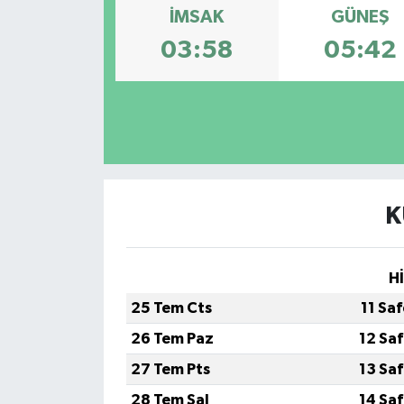
İMSAK
GÜNEŞ
03:58
05:42
K
H
25 Tem Cts
11 Sa
26 Tem Paz
12 Sa
27 Tem Pts
13 Sa
28 Tem Sal
14 Sa