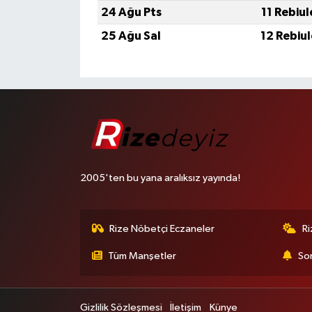
24 Ağu Pts
11 Rebiu
25 Ağu Sal
12 Rebiu
2005'ten bu yana aralıksız yayında!
Rize Nöbetçi Eczaneler
R
Tüm Manşetler
Son
Gizlilik Sözleşmesi
İletişim
Künye