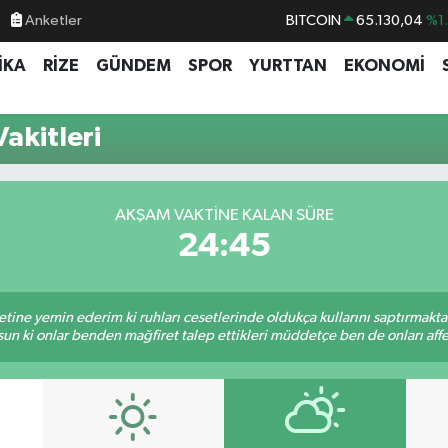
Anketler
BITCOIN
65.130,04
%1
DOLAR
47,7106
%0.
İKA
RİZE
GÜNDEM
SPOR
YURTTAN
EKONOMİ
EURO
55,1652
%0.
STERLİN
64,4046
%0.
akitleri
GRAM ALTIN
6618.49
%2.
BİST100
13.773
%-
AKŞAM VAKTINE KALAN SÜRE
24:45
tine yemin ederim ki ruhları cesetlerinde oldukça kullarını saptırmakt
un ki onlar benden mağfiret talep ettikleri müddetçe ben de onları af