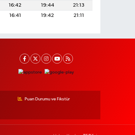
16:42
19:44
21:13
16:41
19:42
21:11
Puan Durumu ve Fikstür