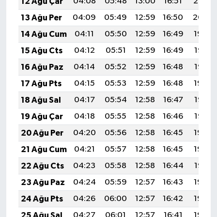
12 Ağu Çar
04:08
05:48
13:00
16:51
20:02
13 Ağu Per
04:09
05:49
12:59
16:50
20:00
14 Ağu Cum
04:11
05:50
12:59
16:49
19:59
15 Ağu Cts
04:12
05:51
12:59
16:49
19:57
16 Ağu Paz
04:14
05:52
12:59
16:48
19:56
17 Ağu Pts
04:15
05:53
12:59
16:48
19:54
18 Ağu Sal
04:17
05:54
12:58
16:47
19:53
19 Ağu Çar
04:18
05:55
12:58
16:46
19:52
20 Ağu Per
04:20
05:56
12:58
16:45
19:50
21 Ağu Cum
04:21
05:57
12:58
16:45
19:49
22 Ağu Cts
04:23
05:58
12:58
16:44
19:47
23 Ağu Paz
04:24
05:59
12:57
16:43
19:46
24 Ağu Pts
04:26
06:00
12:57
16:42
19:44
25 Ağu Sal
04:27
06:01
12:57
16:41
19:42