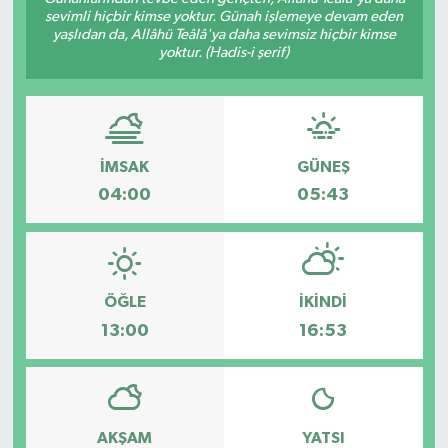
sevimli hiçbir kimse yoktur. Günah işlemeye devam eden
yaşlıdan da, Allâhü Teâlâ'ya daha sevimsiz hiçbir kimse
yoktur. (Hadis-i şerif)
İMSAK
GÜNEŞ
04:00
05:43
ÖĞLE
İKINDI
13:00
16:53
AKŞAM
YATSI