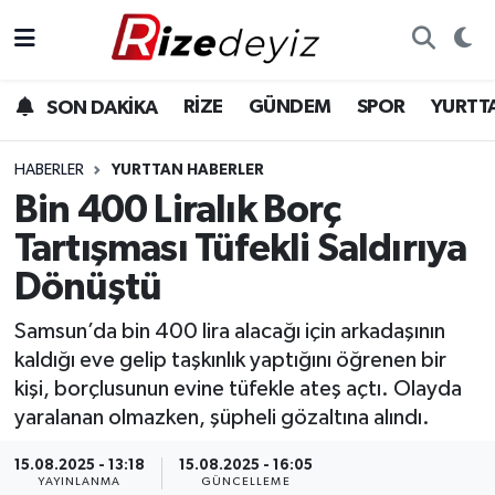
Spor
Rize Nöbetçi Eczaneler
RİZE
GÜNDEM
SPOR
YURTT
SON DAKİKA
Gündem
Rize Hava Durumu
HABERLER
YURTTAN HABERLER
Yurttan Haberler
Rize Trafik Yoğunluk Haritası
Bin 400 Liralık Borç
Tartışması Tüfekli Saldırıya
Ekonomi
Süper Lig Puan Durumu ve Fikstür
Dönüştü
Teknoloji
Tüm Manşetler
Samsun’da bin 400 lira alacağı için arkadaşının
kaldığı eve gelip taşkınlık yaptığını öğrenen bir
Sağlık
Son Dakika Haberleri
kişi, borçlusunun evine tüfekle ateş açtı. Olayda
yaralanan olmazken, şüpheli gözaltına alındı.
Haber Arşivi
15.08.2025 - 13:18
15.08.2025 - 16:05
YAYINLANMA
GÜNCELLEME