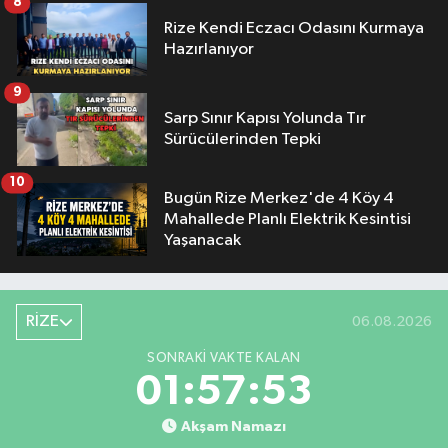
8
Rize Kendi Eczacı Odasını Kurmaya
Hazırlanıyor
9
Sarp Sınır Kapısı Yolunda Tır
Sürücülerinden Tepki
10
Bugün Rize Merkez'de 4 Köy 4
Mahallede Planlı Elektrik Kesintisi
Yaşanacak
RİZE
06.08.2026
SONRAKI VAKTE KALAN
01:57:52
Akşam Namazı