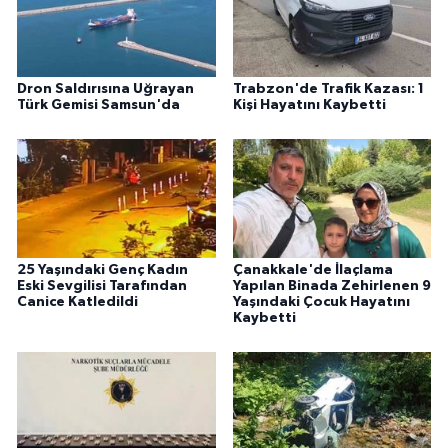
Dron Saldırısına Uğrayan
Trabzon'de Trafik Kazası: 1
Türk Gemisi Samsun'da
Kişi Hayatını Kaybetti
25 Yaşındaki Genç Kadın
Çanakkale'de İlaçlama
Eski Sevgilisi Tarafından
Yapılan Binada Zehirlenen 9
Canice Katledildi
Yaşındaki Çocuk Hayatını
Kaybetti