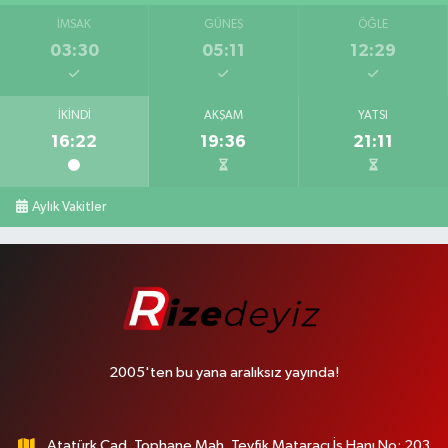
İMSAK
GÜNEŞ
ÖĞLE
03:30
05:11
12:29
İKINDI
AKŞAM
YATSI
16:22
19:36
21:11
Aylık Vakitler
2005'ten bu yana aralıksız yayında!
Atatürk Cad. Tophane Mah. Tevfik Mataracı İş Hanı No: 203