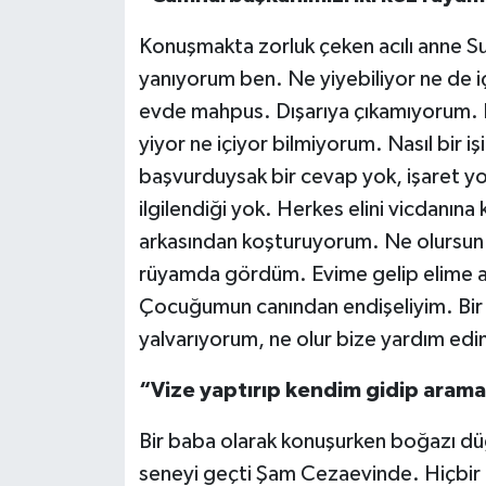
Konuşmakta zorluk çeken acılı anne Su
yanıyorum ben. Ne yiyebiliyor ne de
evde mahpus. Dışarıya çıkamıyorum. B
yiyor ne içiyor bilmiyorum. Nasıl bir 
başvurduysak bir cevap yok, işaret 
ilgilendiği yok. Herkes elini vicdanın
arkasından koşturuyorum. Ne olursun 
rüyamda gördüm. Evime gelip elime ağa
Çocuğumun canından endişeliyim. Bir
yalvarıyorum, ne olur bize yardım edi
“Vize yaptırıp kendim gidip arama
Bir baba olarak konuşurken boğazı d
seneyi geçti Şam Cezaevinde. Hiçbir 