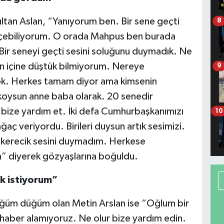
ltan Aslan, “Yanıyorum ben. Bir sene geçti
8
 içebiliyorum. O orada Mahpus ben burada
ir seneyi geçti sesini soluğunu duymadık. Ne
işin içine düştük bilmiyorum. Nereye
9
yok. Herkes tamam diyor ama kimsenin
a koysun anne baba olarak. 20 senedir
bize yardım et. İki defa Cumhurbaşkanımızı
10
ç veriyordu. Birileri duysun artık sesimizi.
 kerecik sesini duymadım. Herkese
n” diyerek gözyaşlarına boğuldu.
k istiyorum”
üğüm düğüm olan Metin Arslan ise “Oğlum bir
haber alamıyoruz. Ne olur bize yardım edin.