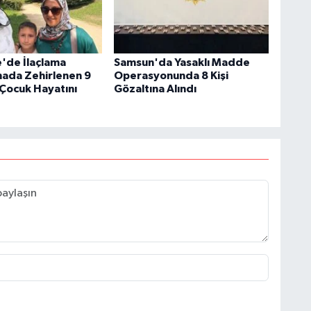
'de İlaçlama
Samsun'da Yasaklı Madde
inada Zehirlenen 9
Operasyonunda 8 Kişi
 Çocuk Hayatını
Gözaltına Alındı