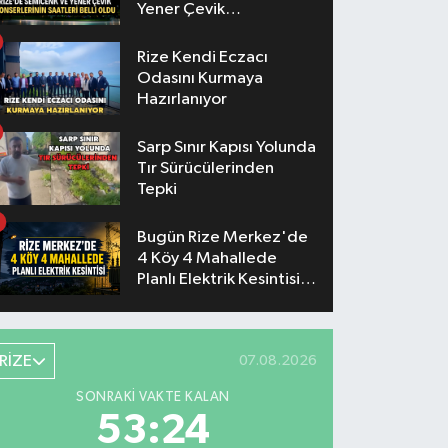
Yener Çevik
Konserlerinin Saatleri
Belli Oldu
Rize Kendi Eczacı
Odasını Kurmaya
Hazırlanıyor
Sarp Sınır Kapısı Yolunda
Tır Sürücülerinden
Tepki
Bugün Rize Merkez'de
4 Köy 4 Mahallede
Planlı Elektrik Kesintisi
Yaşanacak
RİZE
07.08.2026
SONRAKI VAKTE KALAN
53:23