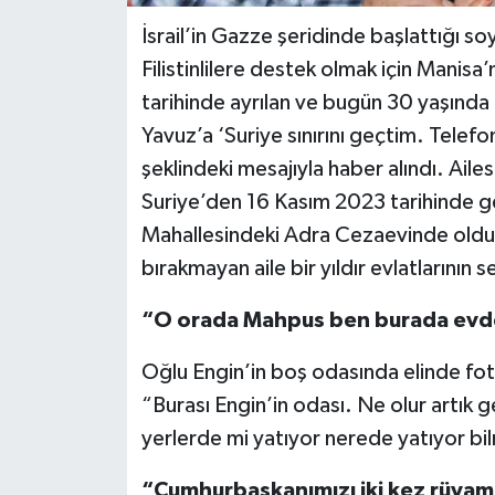
İsrail’in Gazze şeridinde başlattığı s
Filistinlilere destek olmak için Manisa
tarihinde ayrılan ve bugün 30 yaşında
Yavuz’a ‘Suriye sınırını geçtim. Telef
şeklindeki mesajıyla haber alındı. Aile
Suriye’den 16 Kasım 2023 tarihinde gel
Mahallesindeki Adra Cezaevinde oldu
bırakmayan aile bir yıldır evlatlarının s
“O orada Mahpus ben burada ev
Oğlu Engin’in boş odasında elinde fot
“Burası Engin’in odası. Ne olur artık g
yerlerde mi yatıyor nerede yatıyor b
“Cumhurbaşkanımızı iki kez rüya