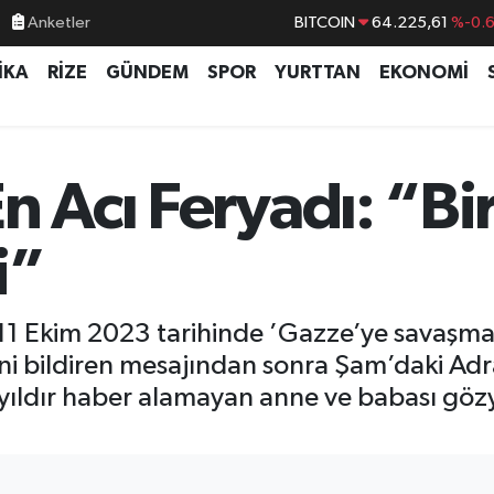
Anketler
DOLAR
47,6704
%
İKA
RİZE
GÜNDEM
SPOR
YURTTAN
EKONOMİ
EURO
55,0406
%-0.
STERLİN
64,2143
%
GRAM ALTIN
6510.40
%0.4
n Acı Feryadı: “Bi
BİST100
13.799
%7
i”
 11 Ekim 2023 tarihinde ’Gazze’ye savaşm
iğini bildiren mesajından sonra Şam’daki 
yıldır haber alamayan anne ve babası gözy