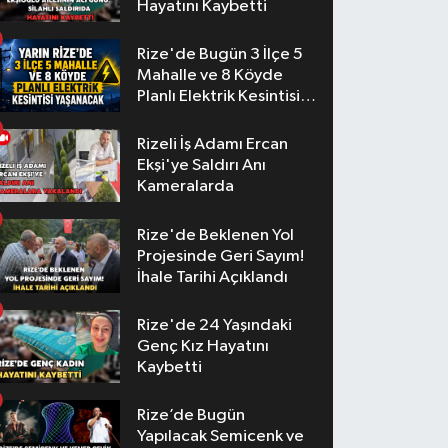
Hayatını Kaybetti
Rize'de Bugün 3 İlçe 5
Mahalle ve 8 Köyde
Planlı Elektrik Kesintisi
Yaşanacak
Rizeli İş Adamı Ercan
Ekşi'ye Saldırı Anı
Kameralarda
Rize'de Beklenen Yol
Projesinde Geri Sayım!
İhale Tarihi Açıklandı
Rize'de 24 Yaşındaki
Genç Kız Hayatını
Kaybetti
Rize’de Bugün
Yapılacak Semicenk ve