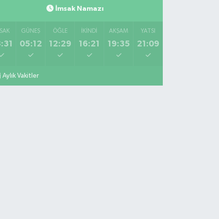
İmsak Namazı
SAK
GÜNEŞ
ÖĞLE
İKINDI
AKŞAM
YATSI
:31
05:12
12:29
16:21
19:35
21:09
Aylık Vakitler