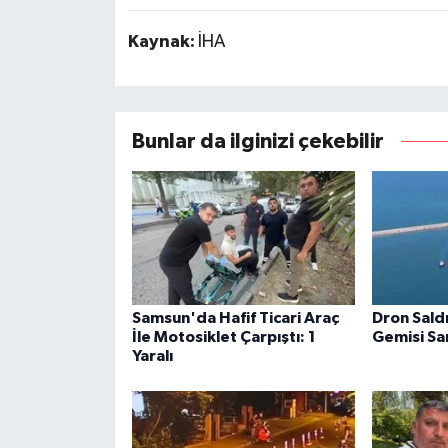
Kaynak:
İHA
Bunlar da ilginizi çekebilir
Samsun'da Hafif Ticari Araç
Dron Sald
İle Motosiklet Çarpıştı: 1
Gemisi S
Yaralı