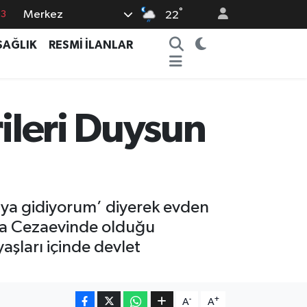
°
Merkez
22
0
SAĞLIK
RESMİ İLANLAR
08
0
5
rileri Duysun
0
aya gidiyorum’ diyerek evden
Adra Cezaevinde olduğu
aşları içinde devlet
-
+
A
A