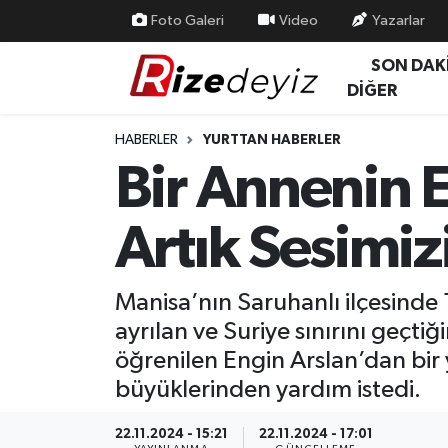
Foto Galeri
Video
Yazarlar
SON DAK
Spor
Rize Nöbetçi Eczaneler
DİĞER
Gündem
Rize Hava Durumu
HABERLER
YURTTAN HABERLER
Bir Annenin E
Yurttan Haberler
Rize Trafik Yoğunluk Haritası
Artık Sesimiz
Ekonomi
Süper Lig Puan Durumu ve Fikstür
Teknoloji
Tüm Manşetler
Manisa’nın Saruhanlı ilçesinde
ayrılan ve Suriye sınırını geçt
Sağlık
Son Dakika Haberleri
öğrenilen Engin Arslan’dan bir 
Haber Arşivi
büyüklerinden yardım istedi.
22.11.2024 - 15:21
22.11.2024 - 17:01