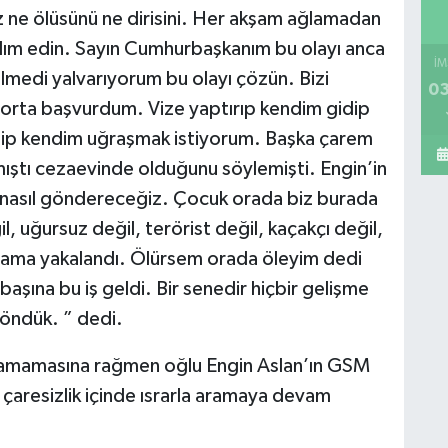
ruz ne ölüsünü ne dirisini. Her akşam ağlamadan
dım edin. Sayın Cumhurbaşkanım bu olayı anca
İM
lmedi yalvarıyorum bu olayı çözün. Bizi
03
rta başvurdum. Vize yaptırıp kendim gidip
idip kendim uğraşmak istiyorum. Başka çarem
mıştı cezaevinde olduğunu söylemişti. Engin’in
a nasıl göndereceğiz. Çocuk orada biz burada
 uğursuz değil, terörist değil, kaçakçı değil,
a ama yakalandı. Ölürsem orada öleyim dedi
 başına bu iş geldi. Bir senedir hiçbir gelişme
döndük. ” dedi.
alamamasına rağmen oğlu Engin Aslan’ın GSM
çaresizlik içinde ısrarla aramaya devam