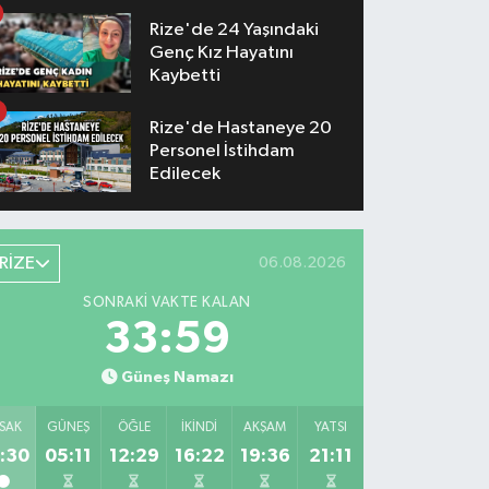
Hayatını Kaybetti
Rize'de 24 Yaşındaki
Genç Kız Hayatını
Kaybetti
Rize'de Hastaneye 20
Personel İstihdam
Edilecek
RİZE
06.08.2026
SONRAKI VAKTE KALAN
33:58
Güneş Namazı
SAK
GÜNEŞ
ÖĞLE
İKINDI
AKŞAM
YATSI
:30
05:11
12:29
16:22
19:36
21:11