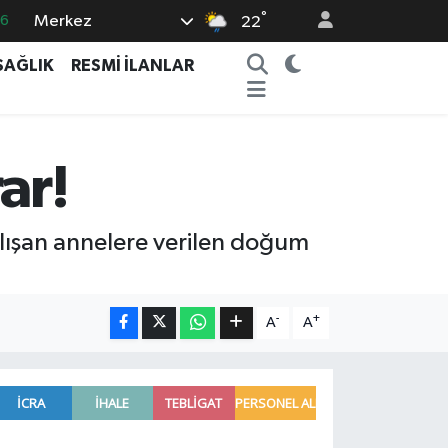
°
Merkez
66
22
05
SAĞLIK
RESMİ İLANLAR
18
22
4
ar!
0
alışan annelere verilen doğum
-
+
A
A