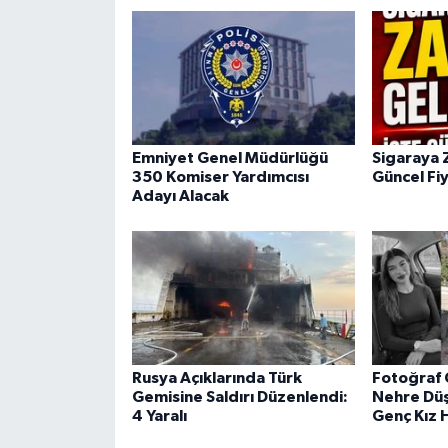
Emniyet Genel Müdürlüğü
Sigaraya 
350 Komiser Yardımcısı
Güncel Fiy
Adayı Alacak
Rusya Açıklarında Türk
Fotoğraf 
Gemisine Saldırı Düzenlendi:
Nehre Düş
4 Yaralı
Genç Kız 