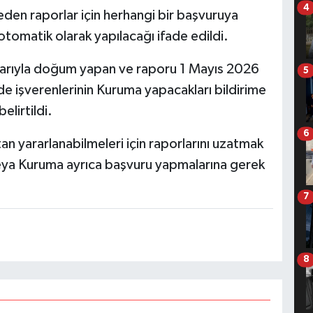
4
eden raporlar için herhangi bir başvuruya
tomatik olarak yapılacağı ifade edildi.
barıyla doğum yapan ve raporu 1 Mayıs 2026
5
de işverenlerinin Kuruma yapacakları bildirime
elirtildi.
6
n yararlanabilmeleri için raporlarını uzatmak
veya Kuruma ayrıca başvuru yapmalarına gerek
7
8