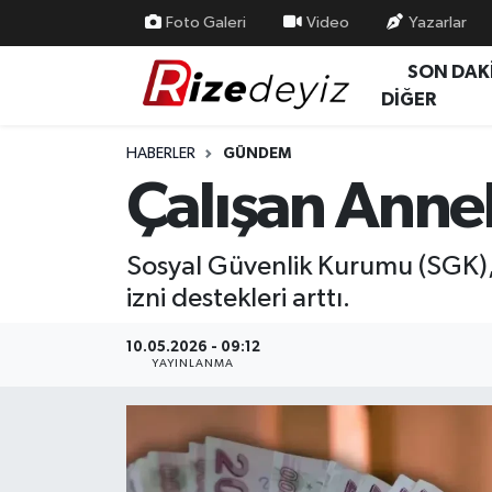
Foto Galeri
Video
Yazarlar
SON DAK
Spor
Rize Nöbetçi Eczaneler
DİĞER
Gündem
Rize Hava Durumu
HABERLER
GÜNDEM
Çalışan Annel
Yurttan Haberler
Rize Trafik Yoğunluk Haritası
Ekonomi
Süper Lig Puan Durumu ve Fikstür
Sosyal Güvenlik Kurumu (SGK), 
izni destekleri arttı.
Teknoloji
Tüm Manşetler
10.05.2026 - 09:12
Sağlık
Son Dakika Haberleri
YAYINLANMA
Haber Arşivi