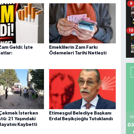
9
10
Zam Geldi: İşte
Emeklilerin Zam Farkı
atlar:
Ödemeleri Tarihi Netleşti
Çekmek İsterken
Etimesgul Belediye Başkanı
İM
tü: 21 Yaşındaki
Erdal Beşikçioğlu Tutuklandı
Hayatını Kaybetti
03