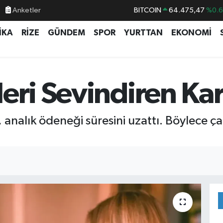
Anketler
BITCOIN
64.475,47
%0.
DOLAR
47,5971
%0.
İKA
RİZE
GÜNDEM
SPOR
YURTTAN
EKONOMİ
EURO
55,1336
%0.
STERLİN
64,2534
%0.
GRAM ALTIN
6527.85
%0.5
eri Sevindiren Kar
BİST100
13.703
%
analık ödeneği süresini uzattı. Böylece ç