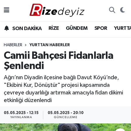
Spor
Rize Nöbetçi Eczaneler
RİZE
GÜNDEM
SPOR
YURTT
SON DAKİKA
Gündem
Rize Hava Durumu
HABERLER
YURTTAN HABERLER
Yurttan Haberler
Rize Trafik Yoğunluk Haritası
Camii Bahçesi Fidanlarla
Şenlendi
Ekonomi
Süper Lig Puan Durumu ve Fikstür
Ağrı’nın Diyadin ilçesine bağlı Davut Köyü’nde,
Teknoloji
Tüm Manşetler
"Ekibini Kur, Dönüştür" projesi kapsamında
çevreye duyarlılığı artırmak amacıyla fidan dikimi
Sağlık
Son Dakika Haberleri
etkinliği düzenlendi
Haber Arşivi
05.05.2025 - 12:15
05.05.2025 - 20:10
YAYINLANMA
GÜNCELLEME