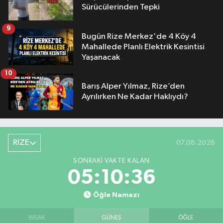
Sürücülerinden Tepki
9
Bugün Rize Merkez'de 4 Köy 4
Mahallede Planlı Elektrik Kesintisi
Yaşanacak
10
Barış Alper Yılmaz, Rize’den
Ayrılırken Ne Kadar Haklıydı?
RİZE
07.08.2026
SONRAKI VAKTE KALAN
05:10:35
Öğle Namazı
İMSAK
GÜNEŞ
ÖĞLE