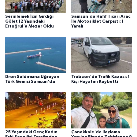
Serinlemek İçin Girdiği
Samsun'da Hafif Ticari Araç
Gölet 12 Yaşındaki
İle Motosiklet Çarpıştı: 1
Ertuğrul'a Mezar Oldu
Yaralı
Dron Saldırısına Uğrayan
Trabzon'de Trafik Kazası: 1
Türk Gemisi Samsun'da
Kişi Hayatını Kaybetti
25 Yaşındaki Genç Kadın
Çanakkale'de İlaçlama
Eski Sevgilisi Tarafından
Yapılan Binada Zehirlenen 9