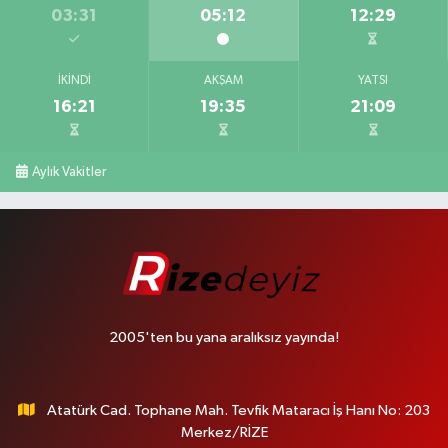
03:31
05:12
12:29
İKINDI
AKŞAM
YATSI
16:21
19:35
21:09
Aylık Vakitler
2005'ten bu yana aralıksız yayında!
Atatürk Cad. Tophane Mah. Tevfik Mataracı İş Hanı No: 203
Merkez/RİZE