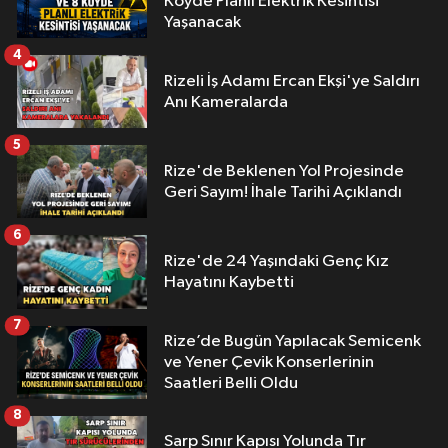
Köyde Planlı Elektrik Kesintisi
Yaşanacak
4
Rizeli İş Adamı Ercan Ekşi'ye Saldırı
Anı Kameralarda
5
Rize'de Beklenen Yol Projesinde
Geri Sayım! İhale Tarihi Açıklandı
6
Rize'de 24 Yaşındaki Genç Kız
Hayatını Kaybetti
7
Rize’de Bugün Yapılacak Semicenk
ve Yener Çevik Konserlerinin
Saatleri Belli Oldu
8
Sarp Sınır Kapısı Yolunda Tır