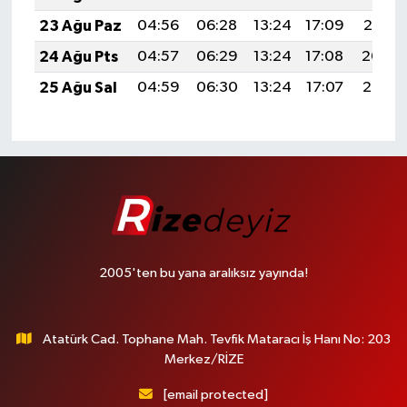
23 Ağu Paz
04:56
06:28
13:24
17:09
20:10
24 Ağu Pts
04:57
06:29
13:24
17:08
20:09
25 Ağu Sal
04:59
06:30
13:24
17:07
20:07
2005'ten bu yana aralıksız yayında!
Atatürk Cad. Tophane Mah. Tevfik Mataracı İş Hanı No: 203
Merkez/RİZE
[email protected]