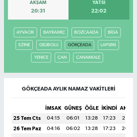
AKŞAM
YATSI
20:31
22:02
AYVACIK
BAYRAMİÇ
BOZCAADA
BİGA
EZİNE
GELİBOLU
GÖKÇEADA
LAPSEKİ
YENİCE
ÇAN
ÇANAKKALE
GÖKÇEADA AYLIK NAMAZ VAKITLERI
İMSAK
GÜNEŞ
ÖĞLE
İKINDI
AKŞA
25 Tem Cts
04:15
06:01
13:28
17:23
20:45
26 Tem Paz
04:16
06:02
13:28
17:23
20:44