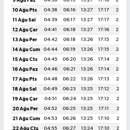
9 Ağu Paz
04:36
06:15
13:27
17:18
20:29
10 Ağu Pts
04:38
06:16
13:27
17:17
20:28
11 Ağu Sal
04:39
06:17
13:27
17:17
20:27
12 Ağu Çar
04:41
06:18
13:27
17:16
20:26
13 Ağu Per
04:42
06:18
13:26
17:15
20:24
14 Ağu Cum
04:44
06:19
13:26
17:15
20:23
15 Ağu Cts
04:45
06:20
13:26
17:14
20:22
16 Ağu Paz
04:46
06:21
13:26
17:14
20:20
17 Ağu Pts
04:48
06:22
13:26
17:13
20:19
18 Ağu Sal
04:49
06:23
13:25
17:12
20:18
19 Ağu Çar
04:51
06:24
13:25
17:12
20:16
20 Ağu Per
04:52
06:25
13:25
17:11
20:15
21 Ağu Cum
04:53
06:26
13:25
17:10
20:13
22 Ağu Cts
04:55
06:27
13:24
17:10
20:12