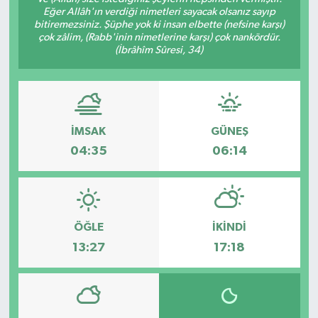
Eğer Allâh'ın verdiği nimetleri sayacak olsanız sayıp
bitiremezsiniz. Şüphe yok ki insan elbette (nefsine karşı)
çok zâlim, (Rabb'inin nimetlerine karşı) çok nankördür.
(İbrâhîm Sûresi, 34)
İMSAK
GÜNEŞ
04:35
06:14
ÖĞLE
İKINDI
13:27
17:18