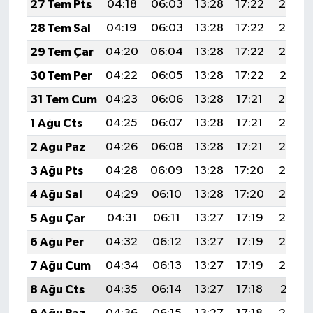
27 Tem Pts
04:18
06:03
13:28
17:22
20:43
28 Tem Sal
04:19
06:03
13:28
17:22
20:43
29 Tem Çar
04:20
06:04
13:28
17:22
20:42
30 Tem Per
04:22
06:05
13:28
17:22
20:41
31 Tem Cum
04:23
06:06
13:28
17:21
20:40
1 Ağu Cts
04:25
06:07
13:28
17:21
20:39
2 Ağu Paz
04:26
06:08
13:28
17:21
20:38
3 Ağu Pts
04:28
06:09
13:28
17:20
20:36
4 Ağu Sal
04:29
06:10
13:28
17:20
20:35
5 Ağu Çar
04:31
06:11
13:27
17:19
20:34
6 Ağu Per
04:32
06:12
13:27
17:19
20:33
7 Ağu Cum
04:34
06:13
13:27
17:19
20:32
8 Ağu Cts
04:35
06:14
13:27
17:18
20:31