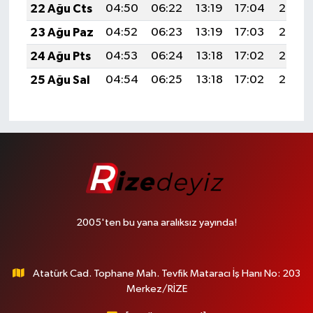
22 Ağu Cts
04:50
06:22
13:19
17:04
20:06
23 Ağu Paz
04:52
06:23
13:19
17:03
20:05
24 Ağu Pts
04:53
06:24
13:18
17:02
20:03
25 Ağu Sal
04:54
06:25
13:18
17:02
20:02
2005'ten bu yana aralıksız yayında!
Atatürk Cad. Tophane Mah. Tevfik Mataracı İş Hanı No: 203
Merkez/RİZE