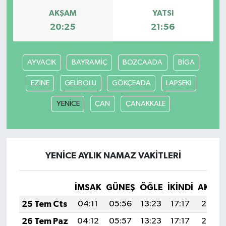
AKŞAM
YATSI
20:25
21:56
AYVACIK
BAYRAMİÇ
BOZCAADA
BİGA
EZİNE
GELİBOLU
GÖKÇEADA
LAPSEKİ
YENİCE
ÇAN
ÇANAKKALE
YENİCE AYLIK NAMAZ VAKITLERI
İMSAK
GÜNEŞ
ÖĞLE
İKINDI
AKŞA
25 Tem Cts
04:11
05:56
13:23
17:17
20:39
26 Tem Paz
04:12
05:57
13:23
17:17
20:38