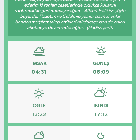
ederim ki ruhları cesetlerinde oldukça kullarını
saptırmaktan geri durmayacağım." Allâhü Teâlâ ise şöyle
buyurdu: "İzzetim ve Celâlime yemin olsun ki onlar
benden mağfiret talep ettikleri müddetçe ben de onları
affetmeye devam edeceğim." (Hadis-i şerif)
İMSAK
GÜNEŞ
04:31
06:09
ÖĞLE
İKINDI
13:22
17:12