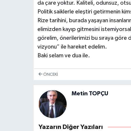
da çare yoktur. Kaliteli, odunsuz, ots
Politik saiklerle eleştiri getirmenin ki
Rize tarihini, burada yaşayan insanları
elimizden kayıp gitmesini istemiyorsak,
görelim, önerilerimizi bu sıraya göre d
vizyonu” ile hareket edelim.
Baki selam ve dua ile.
ÖNCEKI
Metin TOPÇU
Yazarın Diğer Yazıları