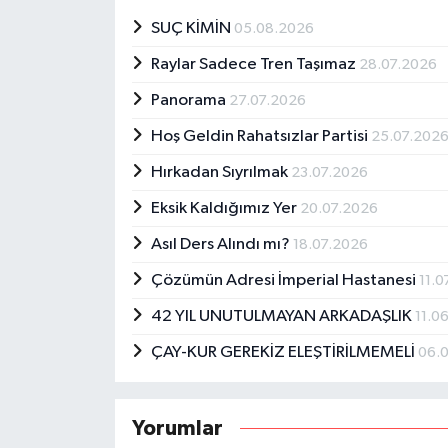
SUÇ KİMİN
05.08.2026
Raylar Sadece Tren Taşımaz
28.07.2026
Panorama
27.07.2026
Hoş Geldin Rahatsızlar Partisi
25.07.202
Hırkadan Sıyrılmak
23.07.2026
Eksik Kaldığımız Yer
20.07.2026
Asıl Ders Alındı mı?
18.07.2026
Çözümün Adresi İmperial Hastanesi
11.
42 YIL UNUTULMAYAN ARKADAŞLIK
11.0
ÇAY-KUR GEREKİZ ELEŞTİRİLMEMELİ
06.
Yorumlar