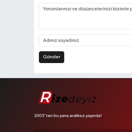
Gönder
2005'ten bu yana aralıksız yayında!