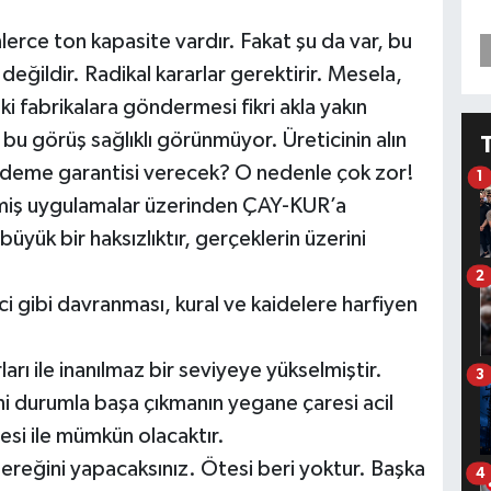
lerce ton kapasite vardır. Fakat şu da var, bu
eğildir. Radikal kararlar gerektirir. Mesela,
i fabrikalara göndermesi fikri akla yakın
n bu görüş sağlıklı görünmüyor. Üreticinin alın
a ödeme garantisi verecek? O nedenle çok zor!
1
elmiş uygulamalar üzerinden ÇAY-KUR’a
üyük bir haksızlıktır, gerçeklerin üzerini
2
ici gibi davranması, kural ve kaidelere harfiyen
rı ile inanılmaz bir seviyeye yükselmiştir.
3
i durumla başa çıkmanın yegane çaresi acil
si ile mümkün olacaktır.
ereğini yapacaksınız. Ötesi beri yoktur. Başka
4