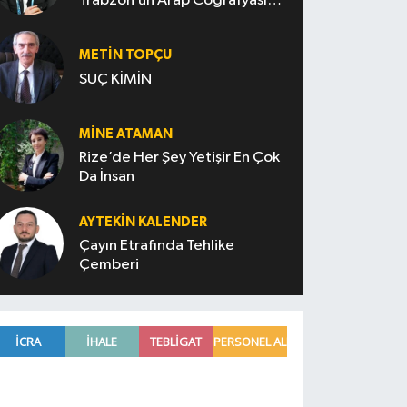
Trabzon’un Arap Coğrafyasını
Fethi
METIN TOPÇU
SUÇ KİMİN
MINE ATAMAN
Rize’de Her Şey Yetişir En Çok
Da İnsan
AYTEKIN KALENDER
Çayın Etrafında Tehlike
Çemberi