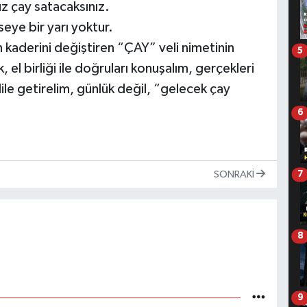
uz çay satacaksınız.
mseye bir yarı yoktur.
n kaderini değiştiren “ÇAY” veli nimetinin
5
 el birliği ile doğruları konuşalım, gerçekleri
ile getirelim, günlük değil, “gelecek çay
6
SONRAKI
7
8
9