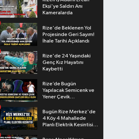
Ekşi'ye Saldırı Anı
Kameralarda
Rize'de Beklenen Yol
Projesinde Geri Sayım!
İhale Tarihi Açıklandı
Rize'de 24 Yaşındaki
Genç Kız Hayatını
Kaybetti
Rize’de Bugün
Yapılacak Semicenk ve
Yener Çevik
Konserlerinin Saatleri
Belli Oldu
Bugün Rize Merkez'de
4 Köy 4 Mahallede
Planlı Elektrik Kesintisi
Yaşanacak