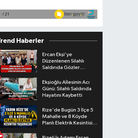
Trend Haberler
Ercan Ekşi'ye
Düzenlenen Silahlı
Saldırıda Gözler
Faillerde
Ekşioğlu Aİlesinin Acı
Günü: Silahlı Saldırıda
Hayatını Kaybetti
Rize'de Bugün 3 İlçe 5
Mahalle ve 8 Köyde
Planlı Elektrik Kesintisi
Yaşanacak
Rizeli İş Adamı Ercan