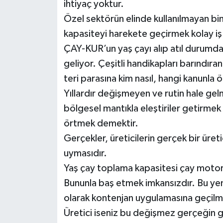
ihtiyaç yoktur.
Özel sektörün elinde kullanılmayan bin
kapasiteyi harekete geçirmek kolay iş d
ÇAY-KUR’un yaş çayı alıp atıl durumdak
geliyor. Çeşitli handikapları barındıra
teri parasına kim nasıl, hangi kanunl
Yıllardır değişmeyen ve rutin hale g
bölgesel mantıkla eleştiriler getirmek b
örtmek demektir.
Gerçekler, üreticilerin gerçek bir üret
uymasıdır.
Yaş çay toplama kapasitesi çay motorla
Bununla baş etmek imkansızdır. Bu yen
olarak kontenjan uygulamasına geçilme
Üretici iseniz bu değişmez gerçeğin g