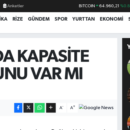
Anketler
BITCOIN
64.960,21
%0.
DOLAR
47,7436
%0.
İKA
RİZE
GÜNDEM
SPOR
YURTTAN
EKONOMİ
EURO
55,2510
%0.
STERLİN
64,4811
%0.
GRAM ALTIN
6648.99
%2.
A KAPASİTE
BİST100
13.779
%-
NU VAR MI
-
+
A
A