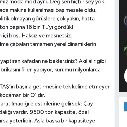
mız moda mod aynı. Değişen hiçbir şey yok.
ada makine kullanılması baş mesele oldu.
olitik olmayan görüşlere çok yakın, hatta
ton başına 16 bin TL’yı gördük!
 içi boş. Haksız ve mesnetsiz.
rilme çabaları tamamen yerel dinamiklerin
ptıran kafadan ne beklersiniz? Akıl alır gibi
rikasını fiilen yapıyor, kurumu milyonlarca
Y-TAŞ’ın başına getirmesine tek kelime etmeyen
kocaman bir O’ dır.
ratılmadığı eleştirilerine gelirsek; Çay
lalığı vardır. 9500 ton kapasite, özel
rsa yeterlidir. Asla başka bir kapasiteye