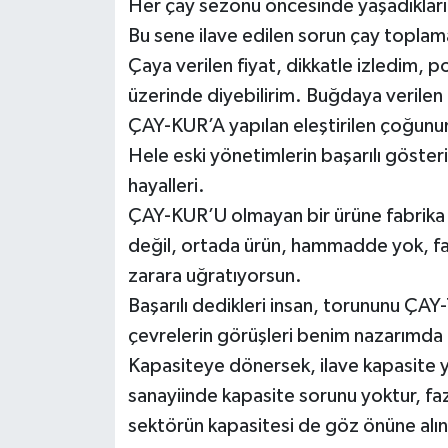
Her çay sezonu öncesinde yaşadıkları
Bu sene ilave edilen sorun çay toplam
Çaya verilen fiyat, dikkatle izledim, p
üzerinde diyebilirim. Buğdaya verilen 
ÇAY-KUR’A yapılan eleştirilen çoğunun
Hele eski yönetimlerin başarılı göste
hayalleri.
ÇAY-KUR’U olmayan bir ürüne fabrika ya
değil, ortada ürün, hammadde yok, fab
zarara uğratıyorsun.
Başarılı dedikleri insan, torununu ÇA
çevrelerin görüşleri benim nazarımda 
Kapasiteye dönersek, ilave kapasite ya
sanayiinde kapasite sorunu yoktur, faz
sektörün kapasitesi de göz önüne alını