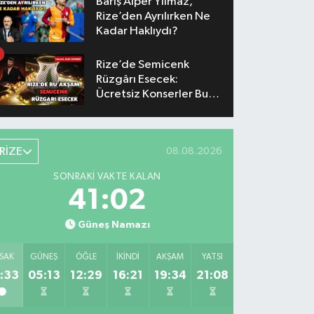
Barış Alper Yılmaz,
Rize’den Ayrılırken Ne
Kadar Haklıydı?
Rize’de Semicenk
Rüzgârı Esecek:
Ücretsiz Konserler Bu
Akşam
RİZE
08.08.2026
SONRAKI VAKTE KALAN
41:02
Güneş Namazı
SAK
GÜNEŞ
ÖĞLE
İKINDI
AKŞAM
YATSI
:33
05:13
12:29
16:21
19:34
21:08