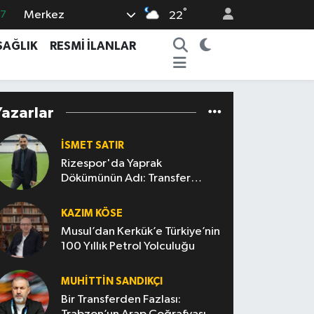
°
Merkez
87
22
18
SAĞLIK
RESMİ İLANLAR
32
38
Yazarlar
59
14
İSMET SATIR
Rizespor'da Yaprak
Dökümünün Adı: Transfer
Politikası
KAZIM KÖSE
Musul’dan Kerkük’e Türkiye’nin
100 Yıllık Petrol Yolculuğu
MUHITTIN SANDIKÇI
Bir Transferden Fazlası: