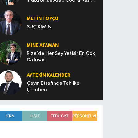
Trabzon’un Arap Coğrafyasını
Fethi
METIN TOPÇU
SUÇ KİMİN
MINE ATAMAN
Rize’de Her Şey Yetişir En Çok
Da İnsan
AYTEKIN KALENDER
Çayın Etrafında Tehlike
Çemberi