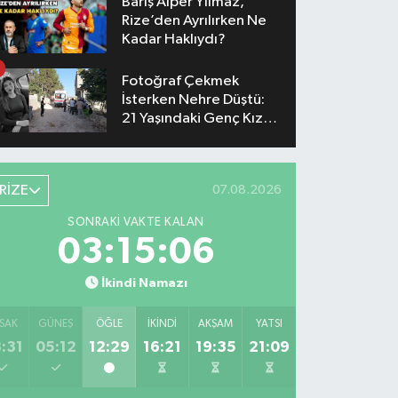
Barış Alper Yılmaz,
Rize’den Ayrılırken Ne
Kadar Haklıydı?
Fotoğraf Çekmek
İsterken Nehre Düştü:
21 Yaşındaki Genç Kız
Hayatını Kaybetti
RİZE
07.08.2026
SONRAKI VAKTE KALAN
03:15:06
İkindi Namazı
SAK
GÜNEŞ
ÖĞLE
İKINDI
AKŞAM
YATSI
:31
05:12
12:29
16:21
19:35
21:09