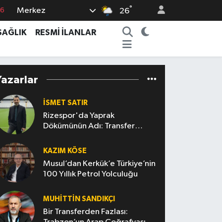
°
Merkez
76
26
17
SAĞLIK
RESMİ İLANLAR
01
02
Yazarlar
44
4
İSMET SATIR
Rizespor'da Yaprak
Dökümünün Adı: Transfer
Politikası
KAZIM KÖSE
Musul’dan Kerkük’e Türkiye’nin
100 Yıllık Petrol Yolculuğu
MUHITTIN SANDIKÇI
Bir Transferden Fazlası: