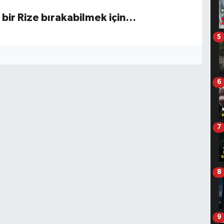
bir Rize bırakabilmek için…
5
6
7
8
9