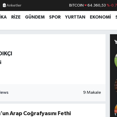
Anketler
BITCOIN
64.360,53
%-0.
DOLAR
47,7069
%0.
İKA
RİZE
GÜNDEM
SPOR
YURTTAN
EKONOMİ
EURO
55,0265
%0.
STERLİN
64,1897
%0.
GRAM ALTIN
6574.81
%1.
BİST100
13.887
%6
DIKÇI
i
9 Makale
n’un Arap Coğrafyasını Fethi