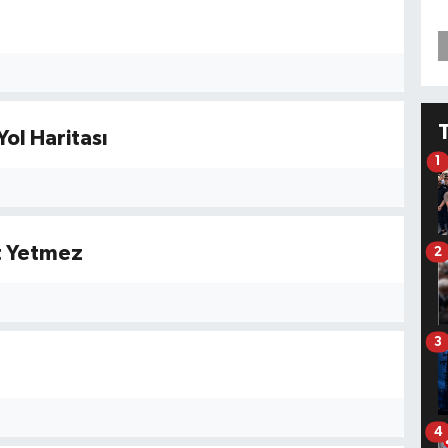
ol Haritası
1
ut Yetmez
2
3
4