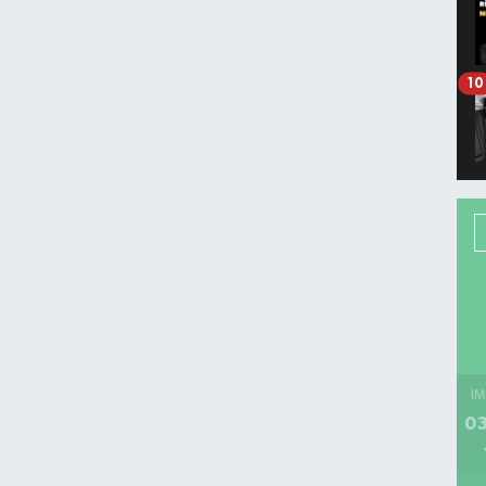
10
İM
03