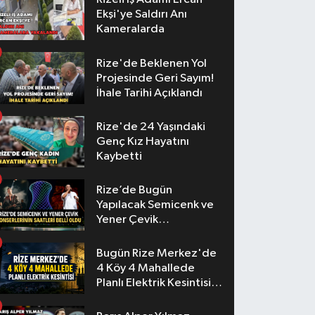
Ekşi'ye Saldırı Anı
Kameralarda
Rize'de Beklenen Yol
Projesinde Geri Sayım!
İhale Tarihi Açıklandı
Rize'de 24 Yaşındaki
Genç Kız Hayatını
Kaybetti
Rize’de Bugün
Yapılacak Semicenk ve
Yener Çevik
Konserlerinin Saatleri
Belli Oldu
Bugün Rize Merkez'de
4 Köy 4 Mahallede
Planlı Elektrik Kesintisi
Yaşanacak