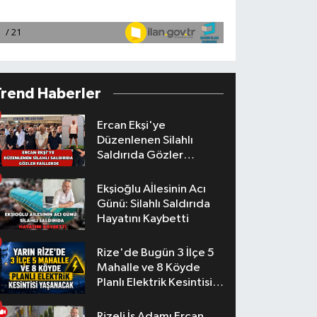
Trend Haberler
Ercan Ekşi'ye
Düzenlenen Silahlı
Saldırıda Gözler
Faillerde
Ekşioğlu Aİlesinin Acı
Günü: Silahlı Saldırıda
Hayatını Kaybetti
Rize'de Bugün 3 İlçe 5
Mahalle ve 8 Köyde
Planlı Elektrik Kesintisi
Yaşanacak
Rizeli İş Adamı Ercan